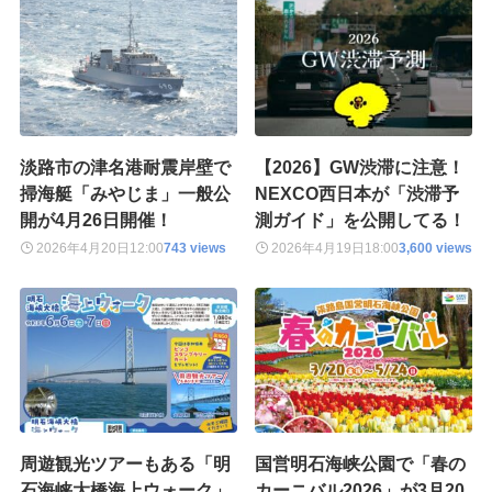
淡路市の津名港耐震岸壁で
【2026】GW渋滞に注意！
掃海艇「みやじま」一般公
NEXCO西日本が「渋滞予
開が4月26日開催！
測ガイド」を公開してる！
2026年4月20日
12:00
743 views
2026年4月19日
18:00
3,600 views
周遊観光ツアーもある「明
国営明石海峡公園で「春の
石海峡大橋海上ウォーク」
カーニバル2026」が3月20