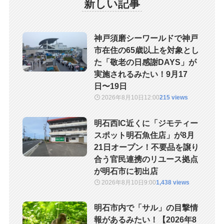
新しい記事
神戸須磨シーワールドで神戸
市在住の65歳以上を対象とし
た「敬老の日感謝DAYS」が
実施されるみたい！9月17
日〜19日
2026年8月10日
12:00
215 views
明石西IC近くに「ジモティー
スポット明石魚住店」が8月
21日オープン！不要品を譲り
合う官民連携のリユース拠点
が明石市に初出店
2026年8月10日
9:00
1,438 views
明石市内で「サル」の目撃情
報があるみたい！【2026年8