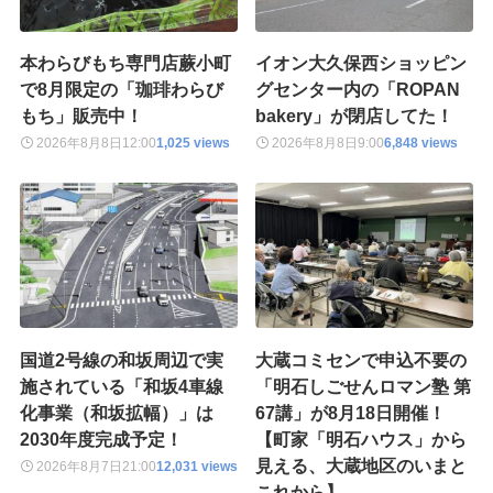
本わらびもち専門店蕨小町
イオン大久保西ショッピン
で8月限定の「珈琲わらび
グセンター内の「ROPAN
もち」販売中！
bakery」が閉店してた！
2026年8月8日
12:00
1,025 views
2026年8月8日
9:00
6,848 views
国道2号線の和坂周辺で実
大蔵コミセンで申込不要の
施されている「和坂4車線
「明石しごせんロマン塾 第
化事業（和坂拡幅）」は
67講」が8月18日開催！
2030年度完成予定！
【町家「明石ハウス」から
見える、大蔵地区のいまと
2026年8月7日
21:00
12,031 views
これから】