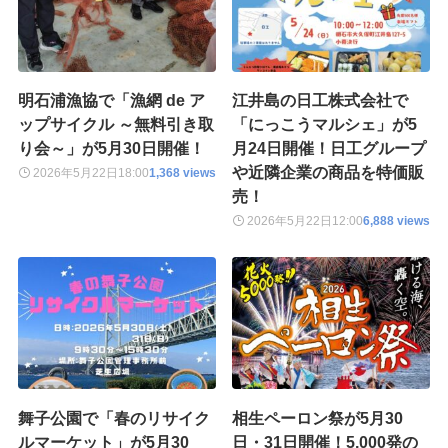
明石浦漁協で「漁網 de ア
江井島の日工株式会社で
ップサイクル ～無料引き取
「にっこうマルシェ」が5
り会～」が5月30日開催！
月24日開催！日工グループ
や近隣企業の商品を特価販
2026年5月22日
18:00
1,368 views
売！
2026年5月22日
12:00
6,888 views
舞子公園で「春のリサイク
相生ペーロン祭が5月30
ルマーケット」が5月30
日・31日開催！5,000発の