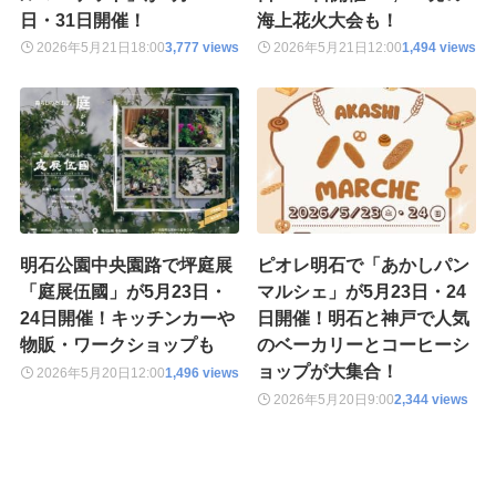
日・31日開催！
海上花火大会も！
2026年5月21日
18:00
3,777 views
2026年5月21日
12:00
1,494 views
明石公園中央園路で坪庭展
ピオレ明石で「あかしパン
「庭展伍國」が5月23日・
マルシェ」が5月23日・24
24日開催！キッチンカーや
日開催！明石と神戸で人気
物販・ワークショップも
のベーカリーとコーヒーシ
ョップが大集合！
2026年5月20日
12:00
1,496 views
2026年5月20日
9:00
2,344 views