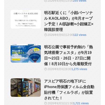
2026年8月6日
15:00
255 views
明石駅近くに「小顔パーソナ
ル KAOLABO」が8月オープ
ン予定！AI肌診断×小顔矯正×
韓国肌管理
2026年8月6日
12:00
122 views
明石公園で事前予約制の「熱
気球搭乗フェスタ」が9月19
日〜23日・26日・27日に開
催！8月10日から先着順受付
2026年8月6日
9:00
1,275 views
アスピア明石の地下1Fに
iPhone用保護フィルム全自動
貼付機「フィルラボ」が設置
されてた！
2026年8月5日
21:00
1,721 views