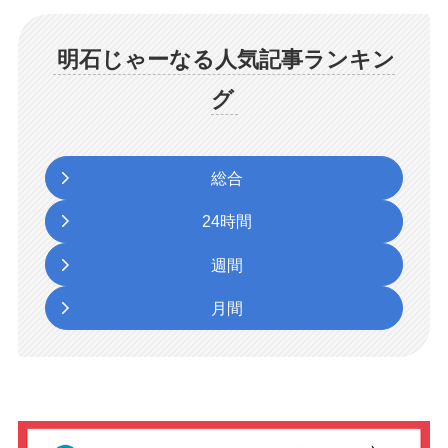
明石じゃーなる人気記事ランキン
グ
総合
24時間
週間
月間