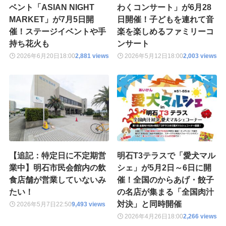
ベント「ASIAN NIGHT
わくコンサート」が6月28
MARKET」が7月5日開
日開催！子どもを連れて音
催！ステージイベントや手
楽を楽しめるファミリーコ
持ち花火も
ンサート
2026年6月20日
18:00
2,881 views
2026年5月12日
18:00
2,003 views
【追記：特定日に不定期営
明石T3テラスで「愛犬マル
業中】明石市民会館内の飲
シェ」が5月2日～6日に開
食店舗が営業していないみ
催！全国のからあげ・餃子
たい！
の名店が集まる「全国肉汁
対決」と同時開催
2026年5月7日
22:50
9,493 views
2026年4月26日
18:00
2,266 views