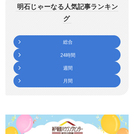
明石じゃーなる人気記事ランキン
グ
総合
24時間
週間
月間