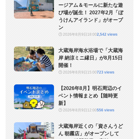
ージアム＆モールに新たな遊
び場が誕生！ 2027年2月「ぼ
うけんアイランド」がオープ
ン
2026年8月9日
18:00
2,542 views
大蔵海岸海水浴場で「大蔵海
岸 納涼ミニ縁日」が8月15日
開催！
2026年8月9日
15:00
723 views
【2026年8月】明石周辺のイ
ベント情報まとめ【随時更
新】
2026年8月9日
12:00
556 views
大蔵海岸近くの「資さんうど
ん 朝霧店」がオープンして