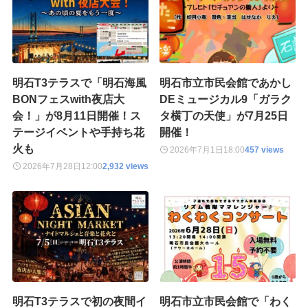
明石T3テラスで「明石海風
明石市立市民会館であかし
BONフェスwith夜店大
DEミュージカル9「ガラク
会！」が8月11日開催！ス
タ横丁の天使」が7月25日
テージイベントや手持ち花
開催！
火も
2026年7月1日
18:00
457 views
2026年7月28日
12:00
2,932 views
明石T3テラスで初の夜間イ
明石市立市民会館で「わく