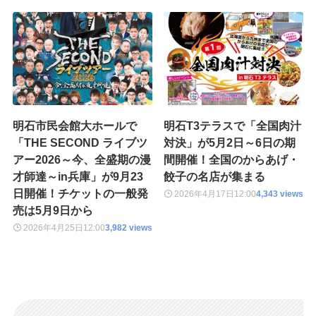
明石市民会館大ホールで
明石T3テラスで「全国肉汁
「THE SECOND ライブツ
対決」が5月2日～6日の期
アー2026～今、全盛期の漫
間開催！全国のからあげ・
才師達～in兵庫」が9月23
餃子の名店が集まる
日開催！チケットの一般発
2026年4月17日
12:00
4,343 views
売は5月9日から
2026年4月25日
12:00
3,982 views