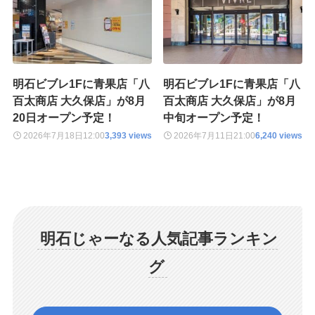
明石ビブレ1Fに青果店「八
明石ビブレ1Fに青果店「八
百太商店 大久保店」が8月
百太商店 大久保店」が8月
20日オープン予定！
中旬オープン予定！
2026年7月18日
12:00
3,393 views
2026年7月11日
21:00
6,240 views
明石じゃーなる人気記事ランキン
グ