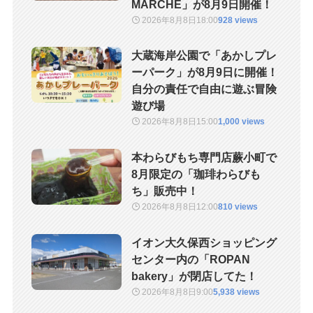
MARCHE」が8月9日開催！
2026年8月8日
18:00
928 views
大蔵海岸公園で「あかしプレ
ーパーク」が8月9日に開催！
自分の責任で自由に遊ぶ冒険
遊び場
2026年8月8日
15:00
1,000 views
本わらびもち専門店蕨小町で
8月限定の「珈琲わらびも
ち」販売中！
2026年8月8日
12:00
810 views
イオン大久保西ショッピング
センター内の「ROPAN
bakery」が閉店してた！
2026年8月8日
9:00
5,938 views