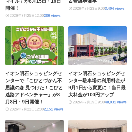
マイル」が8月15日・16日
古着跡地催事
開催！
2026年7月23日
9:00
3,404 views
2026年7月25日
12:00
286 views
イオン明石ショッピングセ
イオン明石ショッピングセ
ンターで「こびとづかん不
ンター駐車場の利用料金が
思議の森 見つけた！こびと
9月1日から変更に！当日最
迷路アドベンチャー」が8
大料金が100円アップ
月8日・9日開催！
2026年7月19日
9:00
48,931 views
2026年7月22日
12:00
2,151 views