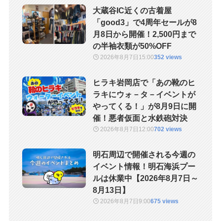
大蔵谷IC近くの古着屋
「good3」で4周年セールが8
月8日から開催！2,500円まで
の半袖衣類が50%OFF
2026年8月7日
15:00
352 views
ヒラキ岩岡店で「あの靴のヒ
ラキにウォ－タ－イベントが
やってくる！」が8月9日に開
催！悪者仮面と水鉄砲対決
2026年8月7日
12:00
702 views
明石周辺で開催される今週の
イベント情報！明石海浜プー
ルは休業中【2026年8月7日～
8月13日】
2026年8月7日
9:00
675 views