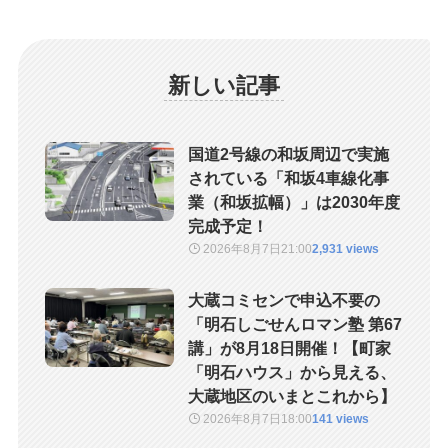
新しい記事
国道2号線の和坂周辺で実施
されている「和坂4車線化事
業（和坂拡幅）」は2030年度
完成予定！
2026年8月7日
21:00
2,931 views
大蔵コミセンで申込不要の
「明石しごせんロマン塾 第67
講」が8月18日開催！【町家
「明石ハウス」から見える、
大蔵地区のいまとこれから】
2026年8月7日
18:00
141 views