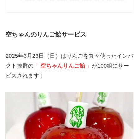
空ちゃんのりんご飴サービス
2025年3月23日（日）はりんごを丸々使ったインパ
クト抜群の
「
空ちゃんりんご飴
」
が100組にサー
ビスされます！