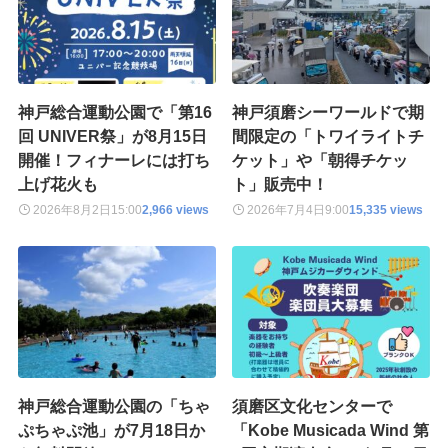
神戸総合運動公園で「第16
神戸須磨シーワールドで期
回 UNIVER祭」が8月15日
間限定の「トワイライトチ
開催！フィナーレには打ち
ケット」や「朝得チケッ
上げ花火も
ト」販売中！
2026年8月2日
15:00
2,966 views
2026年7月4日
9:00
15,335 views
神戸総合運動公園の「ちゃ
須磨区文化センターで
ぷちゃぷ池」が7月18日か
「Kobe Musicada Wind 第