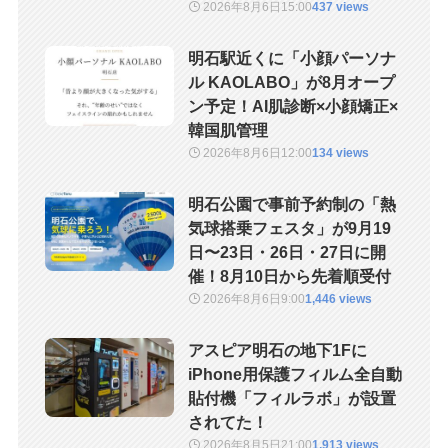
2026年8月6日
15:00
437 views
明石駅近くに「小顔パーソナ
ル KAOLABO」が8月オープ
ン予定！AI肌診断×小顔矯正×
韓国肌管理
2026年8月6日
12:00
134 views
明石公園で事前予約制の「熱
気球搭乗フェスタ」が9月19
日〜23日・26日・27日に開
催！8月10日から先着順受付
2026年8月6日
9:00
1,446 views
アスピア明石の地下1Fに
iPhone用保護フィルム全自動
貼付機「フィルラボ」が設置
されてた！
2026年8月5日
21:00
1,913 views