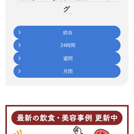
グ
総合
24時間
週間
月間