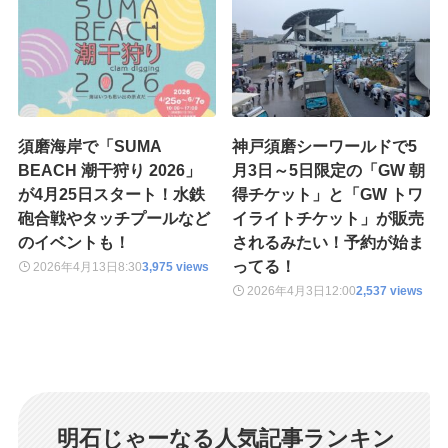
須磨海岸で「SUMA
神戸須磨シーワールドで5
BEACH 潮干狩り 2026」
月3日～5日限定の「GW 朝
が4月25日スタート！水鉄
得チケット」と「GW トワ
砲合戦やタッチプールなど
イライトチケット」が販売
のイベントも！
されるみたい！予約が始ま
ってる！
2026年4月13日
8:30
3,975 views
2026年4月3日
12:00
2,537 views
明石じゃーなる人気記事ランキン