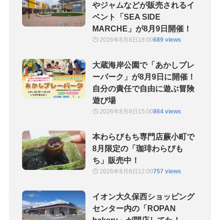
やジャムなどが販売されるイ
ベント「SEA SIDE
MARCHE」が8月9日開催！
2026年8月8日
18:00
689 views
大蔵海岸公園で「あかしプレ
ーパーク」が8月9日に開催！
自分の責任で自由に遊ぶ冒険
遊び場
2026年8月8日
15:00
864 views
本わらびもち専門店蕨小町で
8月限定の「珈琲わらびも
ち」販売中！
2026年8月8日
12:00
757 views
イオン大久保西ショッピング
センター内の「ROPAN