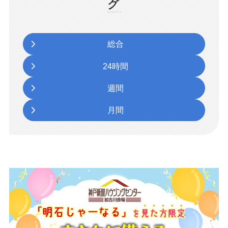
グ
総合
24時間
週間
月間