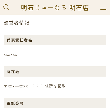
明石じゃーなる 明石店
MENU
運営者情報
TOP
あかしのよみば
サンプルページ
代表責任者名
プライバシーポリシー
利用規約／特定商取引法に基づく表記
xxxxxx
明石じゃーなる 明石店
明石じゃーなるマルシェ
有料記事の決済完了ページ
所在地
運営者情報
〒xxx―xxxx ここに住所を記載
電話番号