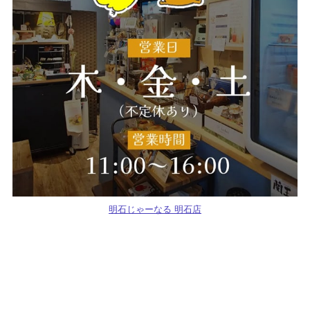
明石じゃーなる 明石店