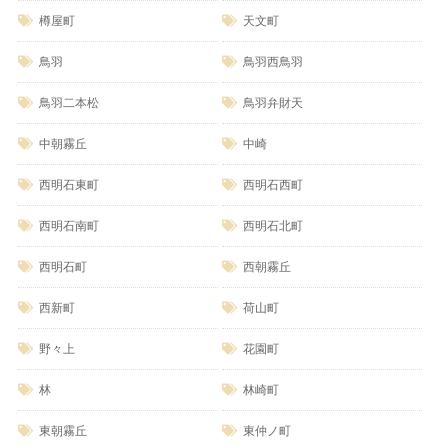
樽屋町
天文町
鳥羽
鳥羽西鳥羽
鳥羽二本松
鳥羽弁財天
中朝霧丘
中崎
西明石東町
西明石西町
西明石南町
西明石北町
西明石町
西朝霧丘
西新町
荷山町
野々上
花園町
林
林崎町
東朝霧丘
東仲ノ町