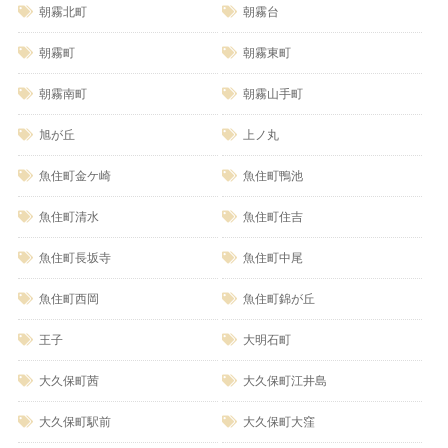
朝霧北町
朝霧台
朝霧町
朝霧東町
朝霧南町
朝霧山手町
旭が丘
上ノ丸
魚住町金ケ崎
魚住町鴨池
魚住町清水
魚住町住吉
魚住町長坂寺
魚住町中尾
魚住町西岡
魚住町錦が丘
王子
大明石町
大久保町茜
大久保町江井島
大久保町駅前
大久保町大窪