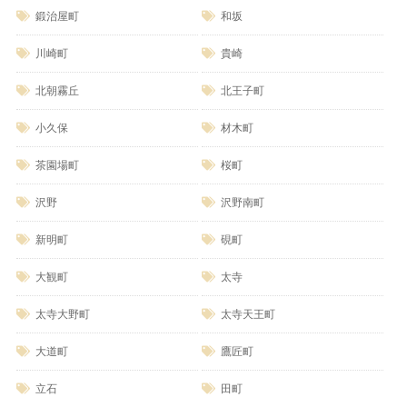
鍛治屋町
和坂
川崎町
貴崎
北朝霧丘
北王子町
小久保
材木町
茶園場町
桜町
沢野
沢野南町
新明町
硯町
大観町
太寺
太寺大野町
太寺天王町
大道町
鷹匠町
立石
田町