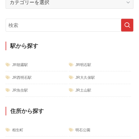
ブ
テ
ゴ
リ
ー
駅から探す
JR朝霧駅
JR明石駅
JR西明石駅
JR大久保駅
JR魚住駅
JR土山駅
住所から探す
相生町
明石公園