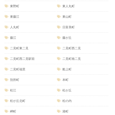
東野町
東人丸町
東藤江
東山町
人丸町
日富美町
藤江
藤が丘
二見町東二見
二見町西二見
二見町西二見駅前
二見町南二見
二見町福里
船上町
別所町
本町
松江
松が丘
松が丘北町
松の内
岬町
港町