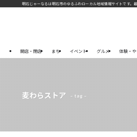
明石じゃーなるは明石市のゆるふわローカル地域情報サイトです。
開店・閉店
まち
イベント
グルメ
体験・や
麦わらストア
– tag –