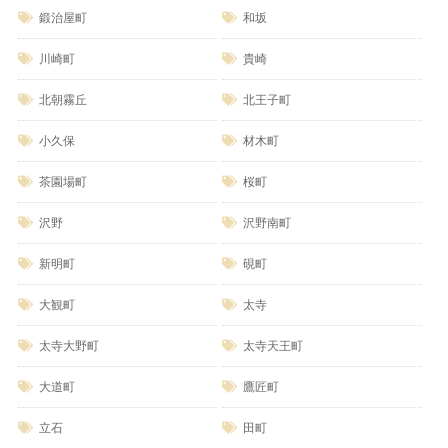
鍛治屋町
和坂
川崎町
貴崎
北朝霧丘
北王子町
小久保
材木町
茶園場町
桜町
沢野
沢野南町
新明町
硯町
大観町
太寺
太寺大野町
太寺天王町
大道町
鷹匠町
立石
田町