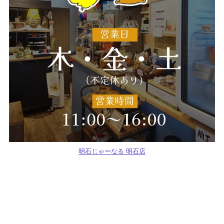
明石じゃーなる 明石店