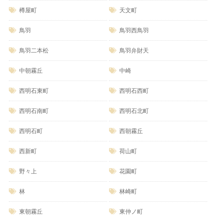
樽屋町
天文町
鳥羽
鳥羽西鳥羽
鳥羽二本松
鳥羽弁財天
中朝霧丘
中崎
西明石東町
西明石西町
西明石南町
西明石北町
西明石町
西朝霧丘
西新町
荷山町
野々上
花園町
林
林崎町
東朝霧丘
東仲ノ町