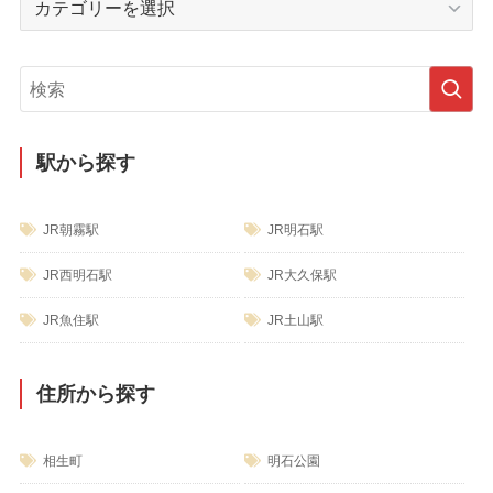
ブ
テ
ゴ
リ
ー
駅から探す
JR朝霧駅
JR明石駅
JR西明石駅
JR大久保駅
JR魚住駅
JR土山駅
住所から探す
相生町
明石公園