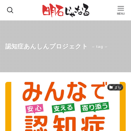
MENU
認知症あんしんプロジェクト
– tag –
まち