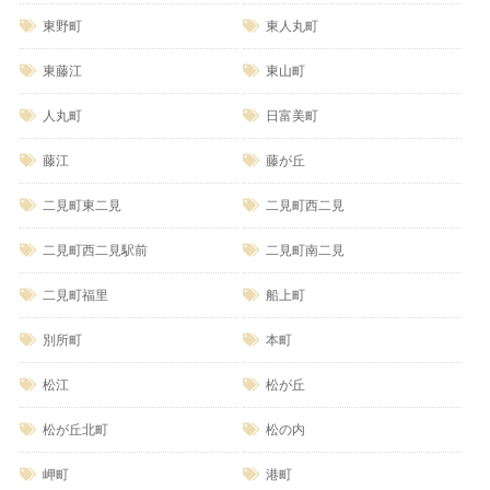
東野町
東人丸町
東藤江
東山町
人丸町
日富美町
藤江
藤が丘
二見町東二見
二見町西二見
二見町西二見駅前
二見町南二見
二見町福里
船上町
別所町
本町
松江
松が丘
松が丘北町
松の内
岬町
港町