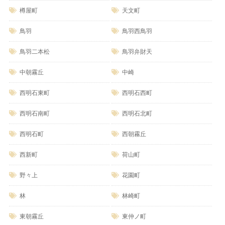
樽屋町
天文町
鳥羽
鳥羽西鳥羽
鳥羽二本松
鳥羽弁財天
中朝霧丘
中崎
西明石東町
西明石西町
西明石南町
西明石北町
西明石町
西朝霧丘
西新町
荷山町
野々上
花園町
林
林崎町
東朝霧丘
東仲ノ町