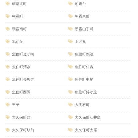
朝霧北町
朝霧台
朝霧町
朝霧東町
朝霧南町
朝霧山手町
旭が丘
上ノ丸
魚住町金ケ崎
魚住町鴨池
魚住町清水
魚住町住吉
魚住町長坂寺
魚住町中尾
魚住町西岡
魚住町錦が丘
王子
大明石町
大久保町茜
大久保町江井島
大久保町駅前
大久保町大窪