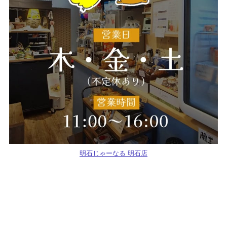
明石じゃーなる 明石店