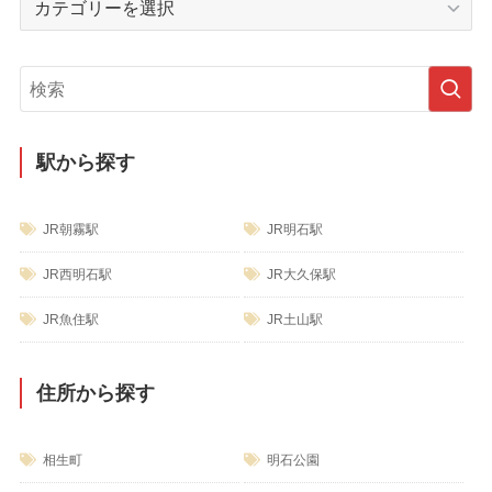
ブ
テ
ゴ
リ
ー
駅から探す
JR朝霧駅
JR明石駅
JR西明石駅
JR大久保駅
JR魚住駅
JR土山駅
住所から探す
相生町
明石公園