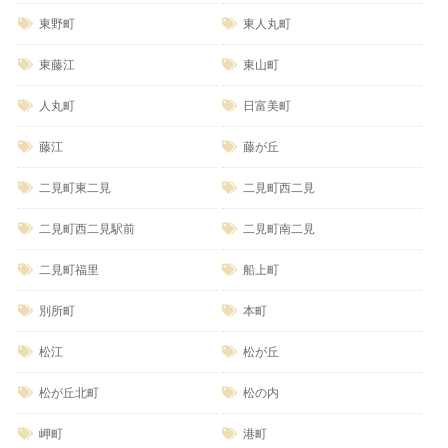
東野町
東人丸町
東藤江
東山町
人丸町
日富美町
藤江
藤が丘
二見町東二見
二見町西二見
二見町西二見駅前
二見町南二見
二見町福里
船上町
別所町
本町
松江
松が丘
松が丘北町
松の内
岬町
港町