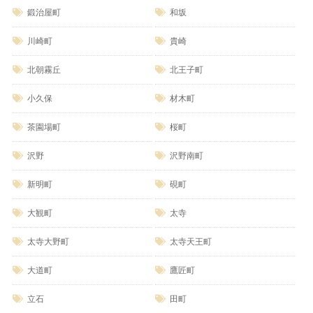
鍛治屋町
和坂
川崎町
貴崎
北朝霧丘
北王子町
小久保
材木町
茶園場町
桜町
沢野
沢野南町
新明町
硯町
大観町
太寺
太寺大野町
太寺天王町
大道町
鷹匠町
立石
田町