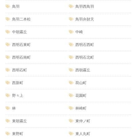
鳥羽
鳥羽西鳥羽
鳥羽二本松
鳥羽弁財天
中朝霧丘
中崎
西明石東町
西明石西町
西明石南町
西明石北町
西明石町
西朝霧丘
西新町
荷山町
野々上
花園町
林
林崎町
東朝霧丘
東仲ノ町
東野町
東人丸町