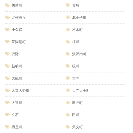
川崎町
貴崎
北朝霧丘
北王子町
小久保
材木町
茶園場町
桜町
沢野
沢野南町
新明町
硯町
大観町
太寺
太寺大野町
太寺天王町
大道町
鷹匠町
立石
田町
樽屋町
天文町