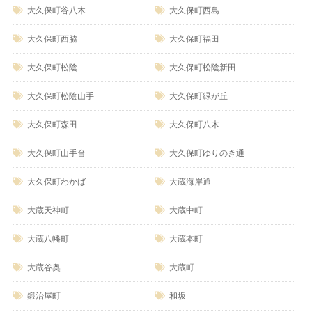
大久保町谷八木
大久保町西島
大久保町西脇
大久保町福田
大久保町松陰
大久保町松陰新田
大久保町松陰山手
大久保町緑が丘
大久保町森田
大久保町八木
大久保町山手台
大久保町ゆりのき通
大久保町わかば
大蔵海岸通
大蔵天神町
大蔵中町
大蔵八幡町
大蔵本町
大蔵谷奥
大蔵町
鍛治屋町
和坂