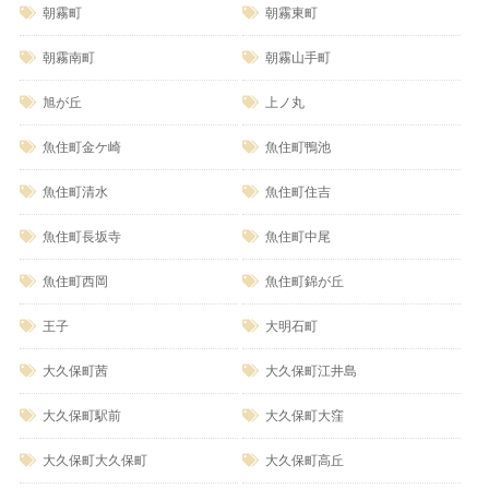
朝霧町
朝霧東町
朝霧南町
朝霧山手町
旭が丘
上ノ丸
魚住町金ケ崎
魚住町鴨池
魚住町清水
魚住町住吉
魚住町長坂寺
魚住町中尾
魚住町西岡
魚住町錦が丘
王子
大明石町
大久保町茜
大久保町江井島
大久保町駅前
大久保町大窪
大久保町大久保町
大久保町高丘