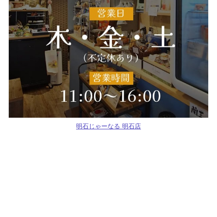
明石じゃーなる 明石店