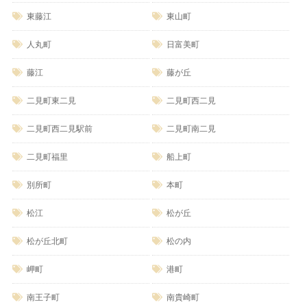
東藤江
東山町
人丸町
日富美町
藤江
藤が丘
二見町東二見
二見町西二見
二見町西二見駅前
二見町南二見
二見町福里
船上町
別所町
本町
松江
松が丘
松が丘北町
松の内
岬町
港町
南王子町
南貴崎町