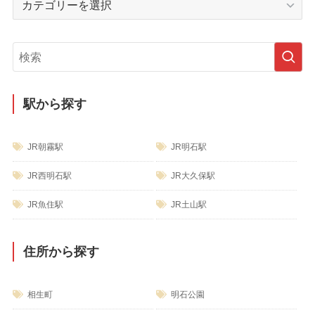
ブ
テ
ゴ
リ
ー
駅から探す
JR朝霧駅
JR明石駅
JR西明石駅
JR大久保駅
JR魚住駅
JR土山駅
住所から探す
相生町
明石公園