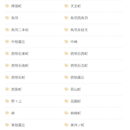
樽屋町
天文町
鳥羽
鳥羽西鳥羽
鳥羽二本松
鳥羽弁財天
中朝霧丘
中崎
西明石東町
西明石西町
西明石南町
西明石北町
西明石町
西朝霧丘
西新町
荷山町
野々上
花園町
林
林崎町
東朝霧丘
東仲ノ町