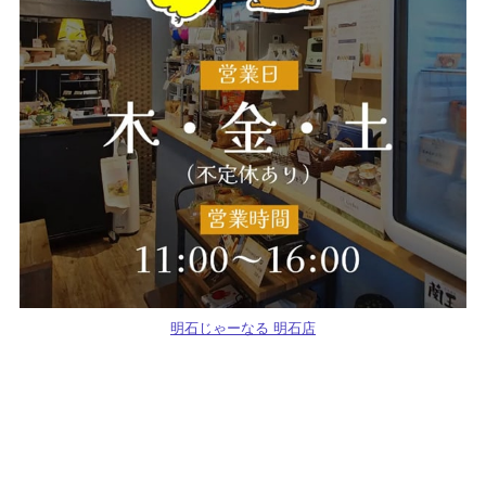
明石じゃーなる 明石店