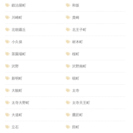
鍛治屋町
和坂
川崎町
貴崎
北朝霧丘
北王子町
小久保
材木町
茶園場町
桜町
沢野
沢野南町
新明町
硯町
大観町
太寺
太寺大野町
太寺天王町
大道町
鷹匠町
立石
田町