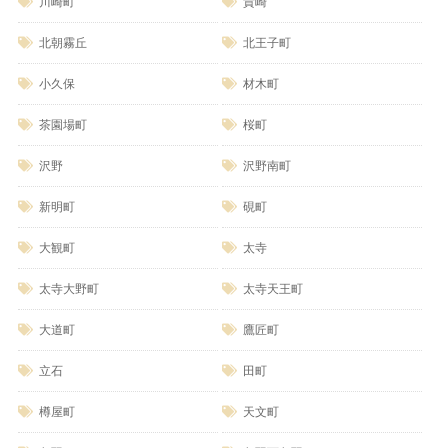
川崎町
貴崎
北朝霧丘
北王子町
小久保
材木町
茶園場町
桜町
沢野
沢野南町
新明町
硯町
大観町
太寺
太寺大野町
太寺天王町
大道町
鷹匠町
立石
田町
樽屋町
天文町