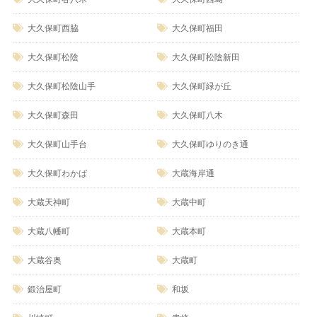
大久保町西脇
大久保町福田
大久保町松陰
大久保町松陰新田
大久保町松陰山手
大久保町緑が丘
大久保町森田
大久保町八木
大久保町山手台
大久保町ゆりのき通
大久保町わかば
大蔵海岸通
大蔵天神町
大蔵中町
大蔵八幡町
大蔵本町
大蔵谷奥
大蔵町
鍛治屋町
和坂