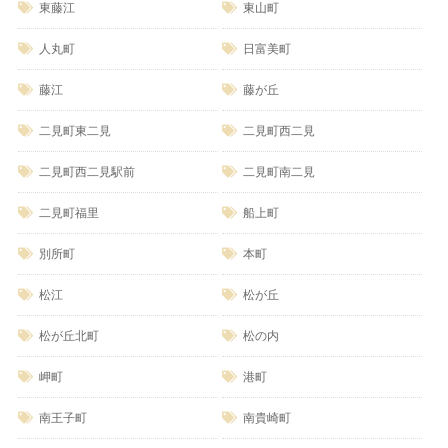
東藤江
東山町
人丸町
日富美町
藤江
藤が丘
二見町東二見
二見町西二見
二見町西二見駅前
二見町南二見
二見町福里
船上町
別所町
本町
松江
松が丘
松が丘北町
松の内
岬町
港町
南王子町
南貴崎町