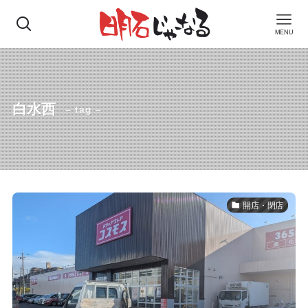
MENU
白水西
– tag –
開店・閉店