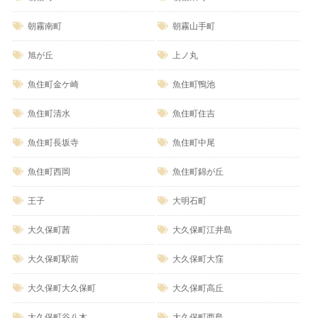
朝霧南町
朝霧山手町
旭が丘
上ノ丸
魚住町金ケ崎
魚住町鴨池
魚住町清水
魚住町住吉
魚住町長坂寺
魚住町中尾
魚住町西岡
魚住町錦が丘
王子
大明石町
大久保町茜
大久保町江井島
大久保町駅前
大久保町大窪
大久保町大久保町
大久保町高丘
大久保町谷八木
大久保町西島