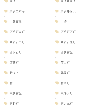
鳥羽
鳥羽西鳥羽
鳥羽二本松
鳥羽弁財天
中朝霧丘
中崎
西明石東町
西明石西町
西明石南町
西明石北町
西明石町
西朝霧丘
西新町
荷山町
野々上
花園町
林
林崎町
東朝霧丘
東仲ノ町
東野町
東人丸町