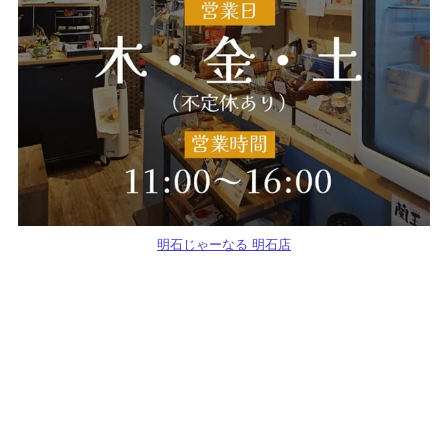
明石じゃーなる 明石店