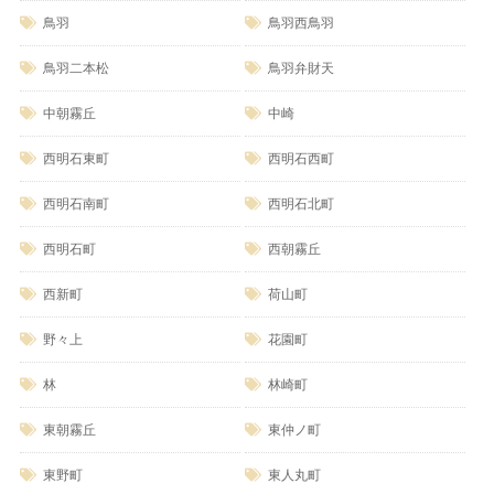
鳥羽
鳥羽西鳥羽
鳥羽二本松
鳥羽弁財天
中朝霧丘
中崎
西明石東町
西明石西町
西明石南町
西明石北町
西明石町
西朝霧丘
西新町
荷山町
野々上
花園町
林
林崎町
東朝霧丘
東仲ノ町
東野町
東人丸町