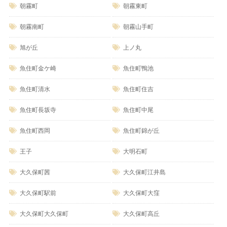
朝霧町
朝霧東町
朝霧南町
朝霧山手町
旭が丘
上ノ丸
魚住町金ケ崎
魚住町鴨池
魚住町清水
魚住町住吉
魚住町長坂寺
魚住町中尾
魚住町西岡
魚住町錦が丘
王子
大明石町
大久保町茜
大久保町江井島
大久保町駅前
大久保町大窪
大久保町大久保町
大久保町高丘