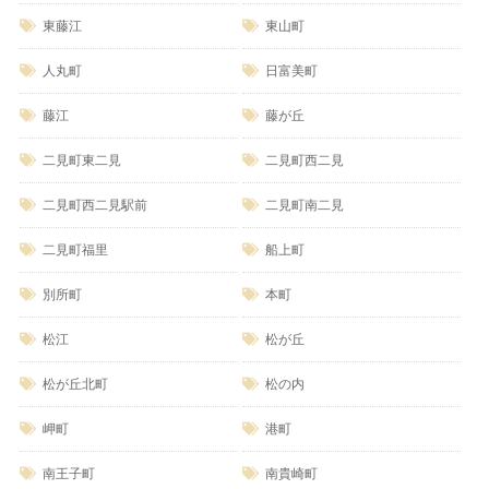
東藤江
東山町
人丸町
日富美町
藤江
藤が丘
二見町東二見
二見町西二見
二見町西二見駅前
二見町南二見
二見町福里
船上町
別所町
本町
松江
松が丘
松が丘北町
松の内
岬町
港町
南王子町
南貴崎町