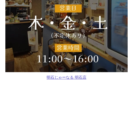
明石じゃーなる 明石店