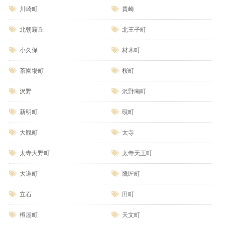
川崎町
貴崎
北朝霧丘
北王子町
小久保
材木町
茶園場町
桜町
沢野
沢野南町
新明町
硯町
大観町
太寺
太寺大野町
太寺天王町
大道町
鷹匠町
立石
田町
樽屋町
天文町