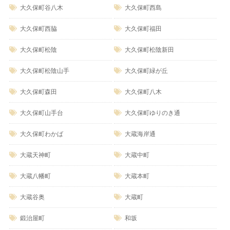
大久保町谷八木
大久保町西島
大久保町西脇
大久保町福田
大久保町松陰
大久保町松陰新田
大久保町松陰山手
大久保町緑が丘
大久保町森田
大久保町八木
大久保町山手台
大久保町ゆりのき通
大久保町わかば
大蔵海岸通
大蔵天神町
大蔵中町
大蔵八幡町
大蔵本町
大蔵谷奥
大蔵町
鍛治屋町
和坂