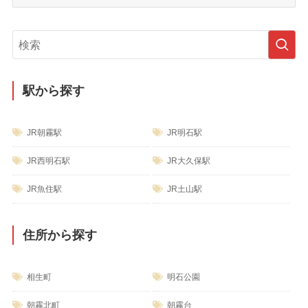
ブ
テ
ゴ
リ
ー
駅から探す
JR朝霧駅
JR明石駅
JR西明石駅
JR大久保駅
JR魚住駅
JR土山駅
住所から探す
相生町
明石公園
朝霧北町
朝霧台