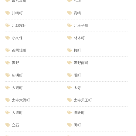
鍛治屋町
和坂
川崎町
貴崎
北朝霧丘
北王子町
小久保
材木町
茶園場町
桜町
沢野
沢野南町
新明町
硯町
大観町
太寺
太寺大野町
太寺天王町
大道町
鷹匠町
立石
田町