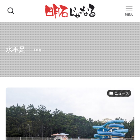
MENU
水不足
– tag –
ニュース