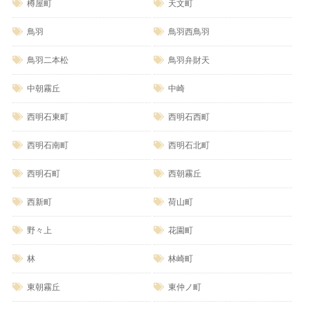
樽屋町
天文町
鳥羽
鳥羽西鳥羽
鳥羽二本松
鳥羽弁財天
中朝霧丘
中崎
西明石東町
西明石西町
西明石南町
西明石北町
西明石町
西朝霧丘
西新町
荷山町
野々上
花園町
林
林崎町
東朝霧丘
東仲ノ町