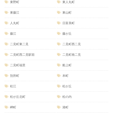
東野町
東人丸町
東藤江
東山町
人丸町
日富美町
藤江
藤が丘
二見町東二見
二見町西二見
二見町西二見駅前
二見町南二見
二見町福里
船上町
別所町
本町
松江
松が丘
松が丘北町
松の内
岬町
港町