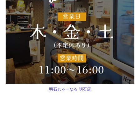
明石じゃーなる 明石店