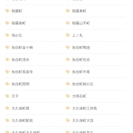
朝霧町
朝霧東町
朝霧南町
朝霧山手町
旭が丘
上ノ丸
魚住町金ケ崎
魚住町鴨池
魚住町清水
魚住町住吉
魚住町長坂寺
魚住町中尾
魚住町西岡
魚住町錦が丘
王子
大明石町
大久保町茜
大久保町江井島
大久保町駅前
大久保町大窪
大久保町大久保町
大久保町高丘