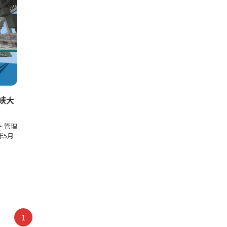
峡大
・管理
年5月
1