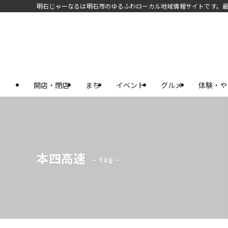
明石じゃーなるは明石市のゆるふわローカル地域情報サイトです。
開店・閉店
まち
イベント
グルメ
体験・や
本四高速
– tag –