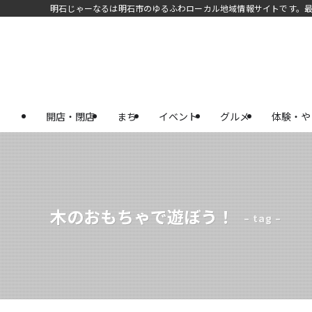
明石じゃーなるは明石市のゆるふわローカル地域情報サイトです。
開店・閉店
まち
イベント
グルメ
体験・や
木のおもちゃで遊ぼう！
– tag –