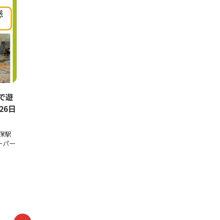
で遊
26日
保駅
ーパー