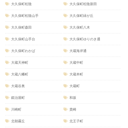
大久保町松陰
大久保町松陰新田
大久保町松陰山手
大久保町緑が丘
大久保町森田
大久保町八木
大久保町山手台
大久保町ゆりのき通
大久保町わかば
大蔵海岸通
大蔵天神町
大蔵中町
大蔵八幡町
大蔵本町
大蔵谷奥
大蔵町
鍛治屋町
和坂
川崎町
貴崎
北朝霧丘
北王子町