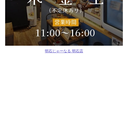
明石じゃーなる 明石店