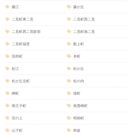
藤江
藤が丘
二見町東二見
二見町西二見
二見町西二見駅前
二見町南二見
二見町福里
船上町
別所町
本町
松江
松が丘
松が丘北町
松の内
岬町
港町
南王子町
南貴崎町
宮の上
明南町
山下町
和坂