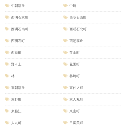
中朝霧丘
中崎
西明石東町
西明石西町
西明石南町
西明石北町
西明石町
西朝霧丘
西新町
荷山町
野々上
花園町
林
林崎町
東朝霧丘
東仲ノ町
東野町
東人丸町
東藤江
東山町
人丸町
日富美町