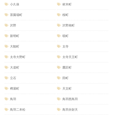
小久保
材木町
茶園場町
桜町
沢野
沢野南町
新明町
硯町
大観町
太寺
太寺大野町
太寺天王町
大道町
鷹匠町
立石
田町
樽屋町
天文町
鳥羽
鳥羽西鳥羽
鳥羽二本松
鳥羽弁財天