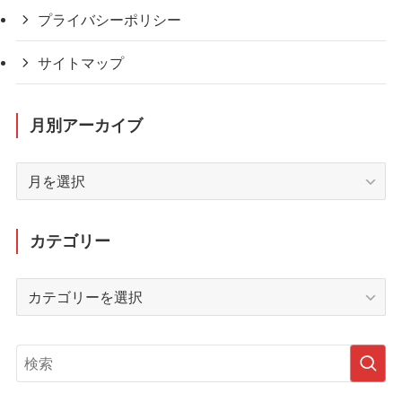
プライバシーポリシー
サイトマップ
月別アーカイブ
月
別
ア
ー
カテゴリー
カ
イ
カ
ブ
テ
ゴ
リ
ー