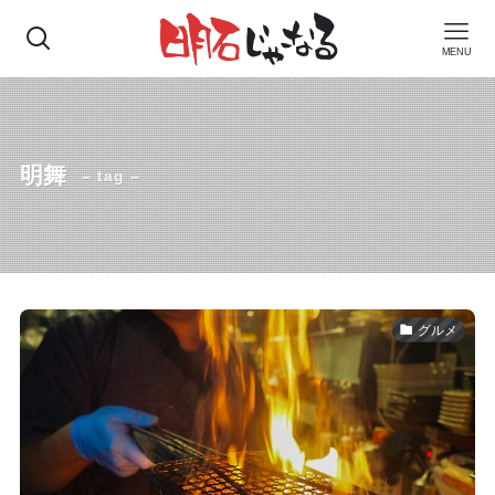
MENU
明舞
– tag –
グルメ