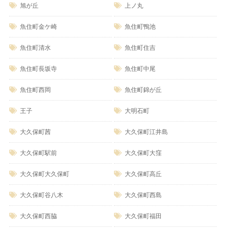
旭が丘
上ノ丸
魚住町金ケ崎
魚住町鴨池
魚住町清水
魚住町住吉
魚住町長坂寺
魚住町中尾
魚住町西岡
魚住町錦が丘
王子
大明石町
大久保町茜
大久保町江井島
大久保町駅前
大久保町大窪
大久保町大久保町
大久保町高丘
大久保町谷八木
大久保町西島
大久保町西脇
大久保町福田