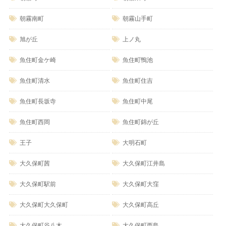
朝霧南町
朝霧山手町
旭が丘
上ノ丸
魚住町金ケ崎
魚住町鴨池
魚住町清水
魚住町住吉
魚住町長坂寺
魚住町中尾
魚住町西岡
魚住町錦が丘
王子
大明石町
大久保町茜
大久保町江井島
大久保町駅前
大久保町大窪
大久保町大久保町
大久保町高丘
大久保町谷八木
大久保町西島