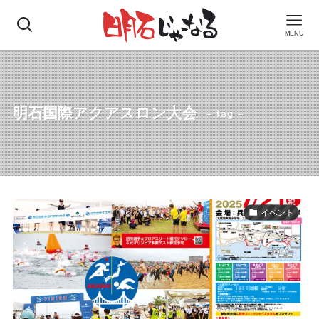
MENU
明石国際アクアスロン大会
– tag –
イベント