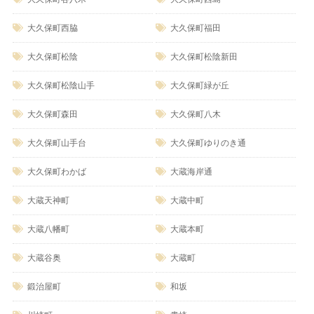
大久保町西脇
大久保町福田
大久保町松陰
大久保町松陰新田
大久保町松陰山手
大久保町緑が丘
大久保町森田
大久保町八木
大久保町山手台
大久保町ゆりのき通
大久保町わかば
大蔵海岸通
大蔵天神町
大蔵中町
大蔵八幡町
大蔵本町
大蔵谷奥
大蔵町
鍛治屋町
和坂