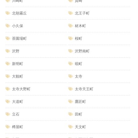
川崎町
貴崎
北朝霧丘
北王子町
小久保
材木町
茶園場町
桜町
沢野
沢野南町
新明町
硯町
大観町
太寺
太寺大野町
太寺天王町
大道町
鷹匠町
立石
田町
樽屋町
天文町