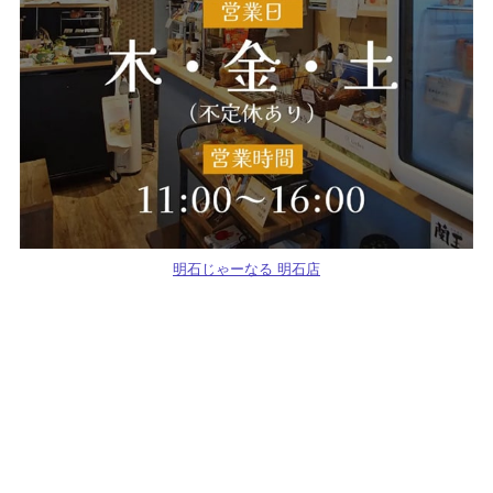
明石じゃーなる 明石店