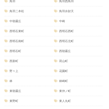
鳥羽
鳥羽西鳥羽
鳥羽二本松
鳥羽弁財天
中朝霧丘
中崎
西明石東町
西明石西町
西明石南町
西明石北町
西明石町
西朝霧丘
西新町
荷山町
野々上
花園町
林
林崎町
東朝霧丘
東仲ノ町
東野町
東人丸町