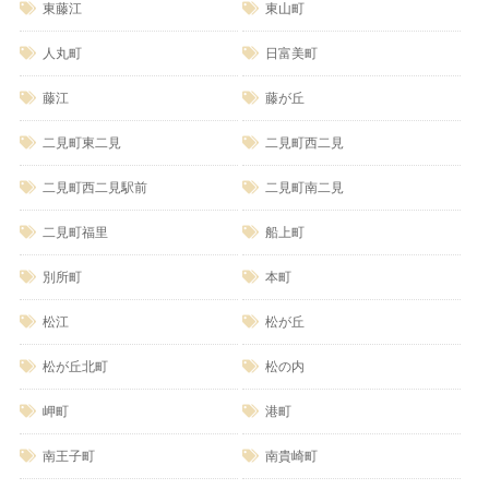
東藤江
東山町
人丸町
日富美町
藤江
藤が丘
二見町東二見
二見町西二見
二見町西二見駅前
二見町南二見
二見町福里
船上町
別所町
本町
松江
松が丘
松が丘北町
松の内
岬町
港町
南王子町
南貴崎町