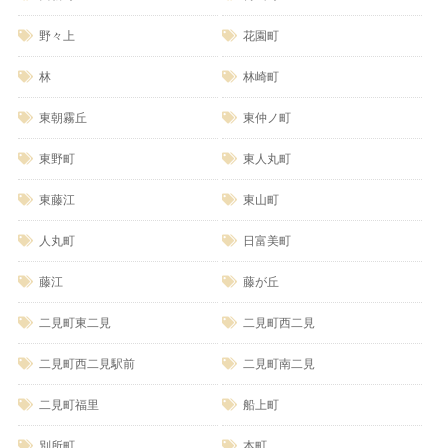
野々上
花園町
林
林崎町
東朝霧丘
東仲ノ町
東野町
東人丸町
東藤江
東山町
人丸町
日富美町
藤江
藤が丘
二見町東二見
二見町西二見
二見町西二見駅前
二見町南二見
二見町福里
船上町
別所町
本町