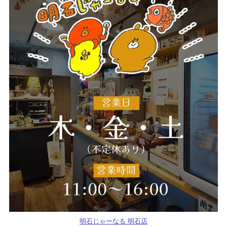
明石じゃーなる 明石店