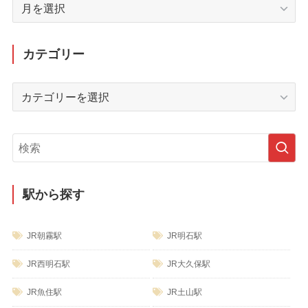
月
別
ア
ー
カテゴリー
カ
イ
カ
ブ
テ
ゴ
リ
ー
駅から探す
JR朝霧駅
JR明石駅
JR西明石駅
JR大久保駅
JR魚住駅
JR土山駅