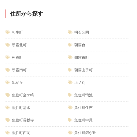
住所から探す
相生町
明石公園
朝霧北町
朝霧台
朝霧町
朝霧東町
朝霧南町
朝霧山手町
旭が丘
上ノ丸
魚住町金ケ崎
魚住町鴨池
魚住町清水
魚住町住吉
魚住町長坂寺
魚住町中尾
魚住町西岡
魚住町錦が丘