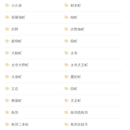
小久保
材木町
茶園場町
桜町
沢野
沢野南町
新明町
硯町
大観町
太寺
太寺大野町
太寺天王町
大道町
鷹匠町
立石
田町
樽屋町
天文町
鳥羽
鳥羽西鳥羽
鳥羽二本松
鳥羽弁財天