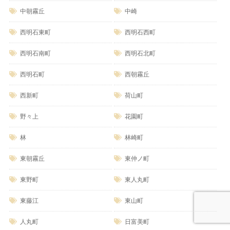
中朝霧丘
中崎
西明石東町
西明石西町
西明石南町
西明石北町
西明石町
西朝霧丘
西新町
荷山町
野々上
花園町
林
林崎町
東朝霧丘
東仲ノ町
東野町
東人丸町
東藤江
東山町
人丸町
日富美町