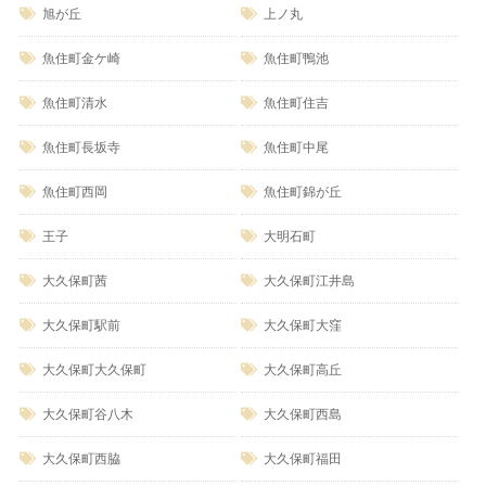
旭が丘
上ノ丸
魚住町金ケ崎
魚住町鴨池
魚住町清水
魚住町住吉
魚住町長坂寺
魚住町中尾
魚住町西岡
魚住町錦が丘
王子
大明石町
大久保町茜
大久保町江井島
大久保町駅前
大久保町大窪
大久保町大久保町
大久保町高丘
大久保町谷八木
大久保町西島
大久保町西脇
大久保町福田