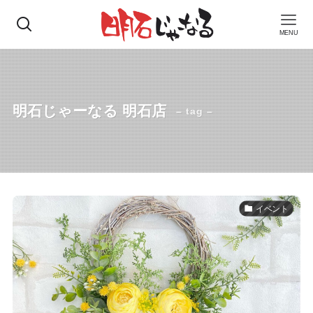
MENU
明石じゃーなる 明石店
– tag –
イベント