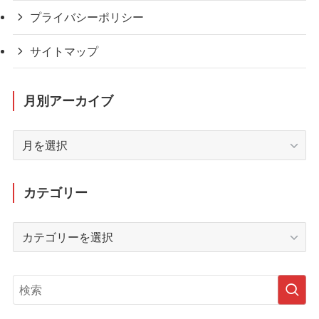
プライバシーポリシー
サイトマップ
月別アーカイブ
月
別
ア
ー
カテゴリー
カ
イ
カ
ブ
テ
ゴ
リ
ー