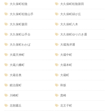
大久保町松陰
大久保町松陰新田
大久保町松陰山手
大久保町緑が丘
大久保町森田
大久保町八木
大久保町山手台
大久保町ゆりのき通
大久保町わかば
大蔵海岸通
大蔵天神町
大蔵中町
大蔵八幡町
大蔵本町
大蔵谷奥
大蔵町
鍛治屋町
和坂
川崎町
貴崎
北朝霧丘
北王子町