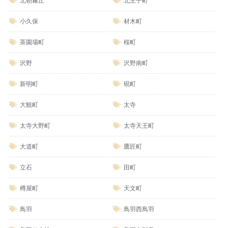
北朝霧丘
北王子町
小久保
材木町
茶園場町
桜町
沢野
沢野南町
新明町
硯町
大観町
太寺
太寺大野町
太寺天王町
大道町
鷹匠町
立石
田町
樽屋町
天文町
鳥羽
鳥羽西鳥羽