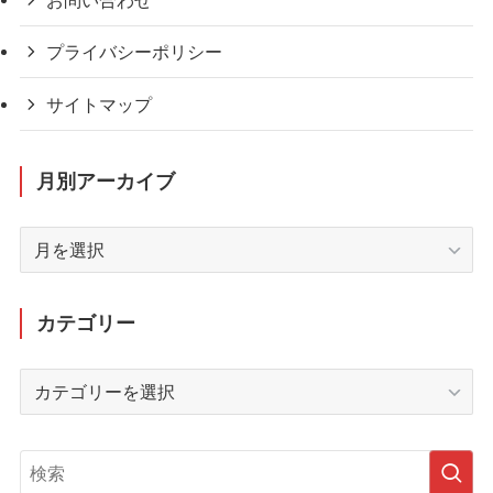
お問い合わせ
プライバシーポリシー
サイトマップ
月別アーカイブ
月
別
ア
ー
カテゴリー
カ
イ
カ
ブ
テ
ゴ
リ
ー