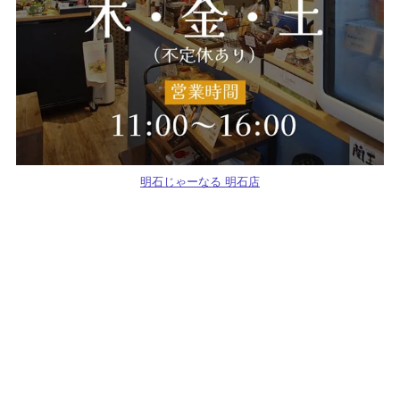
明石じゃーなる 明石店