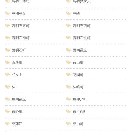
鳥羽二本松
鳥羽弁財天
中朝霧丘
中崎
西明石東町
西明石西町
西明石南町
西明石北町
西明石町
西朝霧丘
西新町
荷山町
野々上
花園町
林
林崎町
東朝霧丘
東仲ノ町
東野町
東人丸町
東藤江
東山町