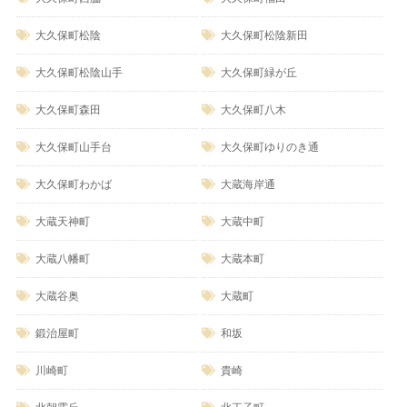
大久保町松陰
大久保町松陰新田
大久保町松陰山手
大久保町緑が丘
大久保町森田
大久保町八木
大久保町山手台
大久保町ゆりのき通
大久保町わかば
大蔵海岸通
大蔵天神町
大蔵中町
大蔵八幡町
大蔵本町
大蔵谷奥
大蔵町
鍛治屋町
和坂
川崎町
貴崎