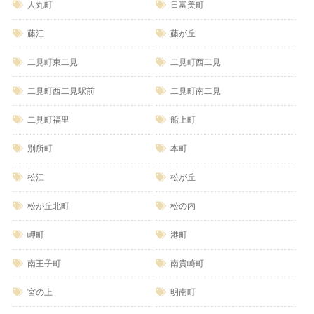
人丸町
日富美町
藤江
藤が丘
二見町東二見
二見町西二見
二見町西二見駅前
二見町南二見
二見町福里
船上町
別所町
本町
松江
松が丘
松が丘北町
松の内
岬町
港町
南王子町
南貴崎町
宮の上
明南町