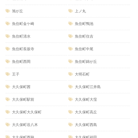
旭が丘
上ノ丸
魚住町金ケ崎
魚住町鴨池
魚住町清水
魚住町住吉
魚住町長坂寺
魚住町中尾
魚住町西岡
魚住町錦が丘
王子
大明石町
大久保町茜
大久保町江井島
大久保町駅前
大久保町大窪
大久保町大久保町
大久保町高丘
大久保町谷八木
大久保町西島
大久保町西脇
大久保町福田