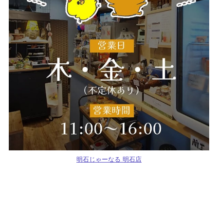
明石じゃーなる 明石店