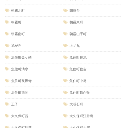
朝霧北町
朝霧台
朝霧町
朝霧東町
朝霧南町
朝霧山手町
旭が丘
上ノ丸
魚住町金ケ崎
魚住町鴨池
魚住町清水
魚住町住吉
魚住町長坂寺
魚住町中尾
魚住町西岡
魚住町錦が丘
王子
大明石町
大久保町茜
大久保町江井島
大久保町駅前
大久保町大窪