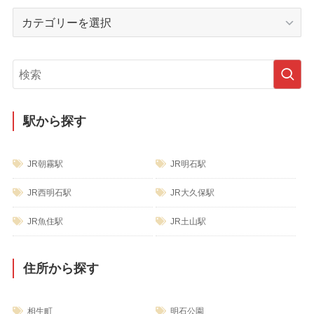
イ
カ
ブ
テ
ゴ
リ
ー
駅から探す
JR朝霧駅
JR明石駅
JR西明石駅
JR大久保駅
JR魚住駅
JR土山駅
住所から探す
相生町
明石公園