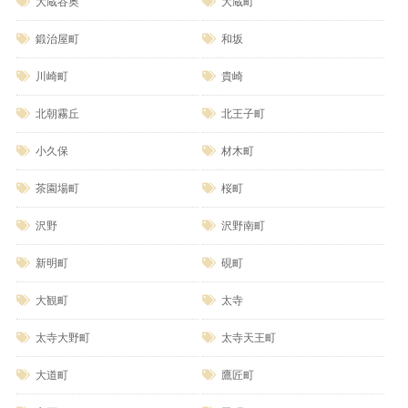
大蔵谷奥
大蔵町
鍛治屋町
和坂
川崎町
貴崎
北朝霧丘
北王子町
小久保
材木町
茶園場町
桜町
沢野
沢野南町
新明町
硯町
大観町
太寺
太寺大野町
太寺天王町
大道町
鷹匠町