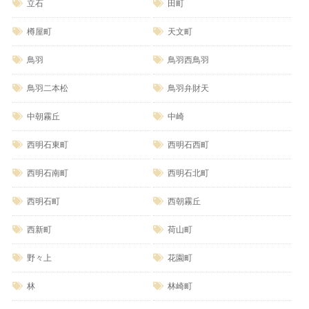
立石
田町
樽屋町
天文町
鳥羽
鳥羽西鳥羽
鳥羽二本松
鳥羽弁財天
中朝霧丘
中崎
西明石東町
西明石西町
西明石南町
西明石北町
西明石町
西朝霧丘
西新町
荷山町
野々上
花園町
林
林崎町