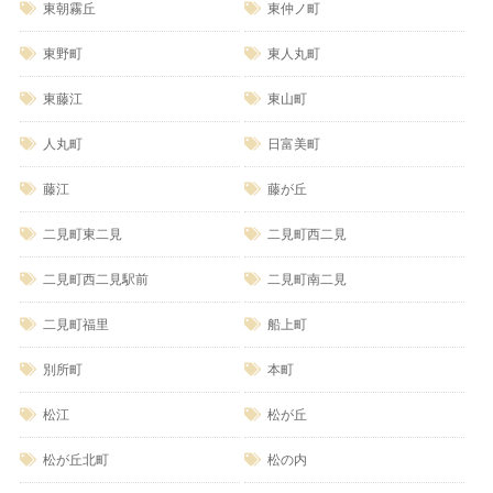
東朝霧丘
東仲ノ町
東野町
東人丸町
東藤江
東山町
人丸町
日富美町
藤江
藤が丘
二見町東二見
二見町西二見
二見町西二見駅前
二見町南二見
二見町福里
船上町
別所町
本町
松江
松が丘
松が丘北町
松の内