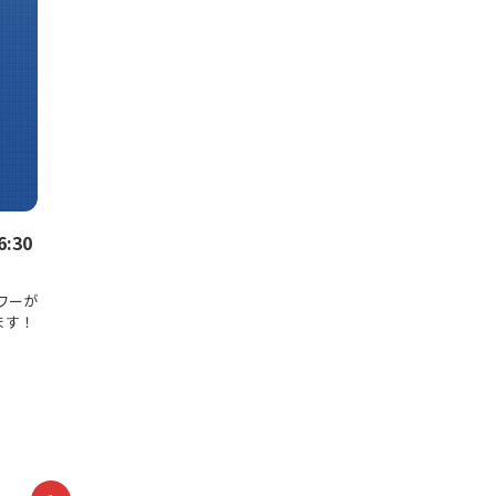
:30
ワーが
ます！