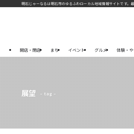
明石じゃーなるは明石市のゆるふわローカル地域情報サイトです。
開店・閉店
まち
イベント
グルメ
体験・や
展望
– tag –