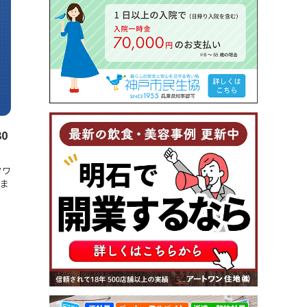
0
タワ
ま