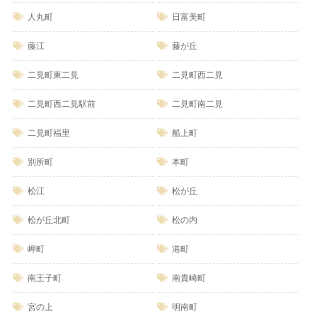
人丸町
日富美町
藤江
藤が丘
二見町東二見
二見町西二見
二見町西二見駅前
二見町南二見
二見町福里
船上町
別所町
本町
松江
松が丘
松が丘北町
松の内
岬町
港町
南王子町
南貴崎町
宮の上
明南町