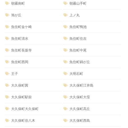
朝霧南町
朝霧山手町
旭が丘
上ノ丸
魚住町金ケ崎
魚住町鴨池
魚住町清水
魚住町住吉
魚住町長坂寺
魚住町中尾
魚住町西岡
魚住町錦が丘
王子
大明石町
大久保町茜
大久保町江井島
大久保町駅前
大久保町大窪
大久保町大久保町
大久保町高丘
大久保町谷八木
大久保町西島