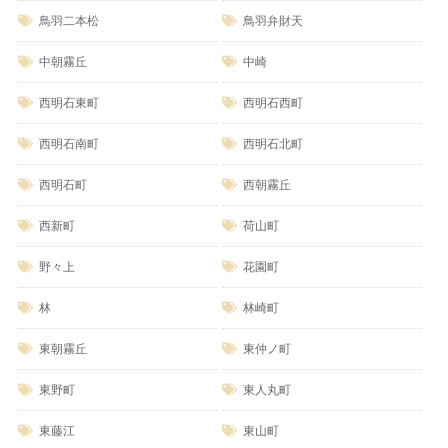
鳥羽二本松
鳥羽弁財天
中朝霧丘
中崎
西明石東町
西明石西町
西明石南町
西明石北町
西明石町
西朝霧丘
西新町
荷山町
野々上
花園町
林
林崎町
東朝霧丘
東仲ノ町
東野町
東人丸町
東藤江
東山町