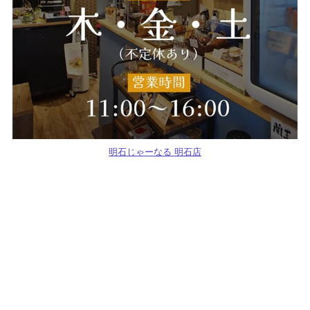
明石じゃーなる 明石店