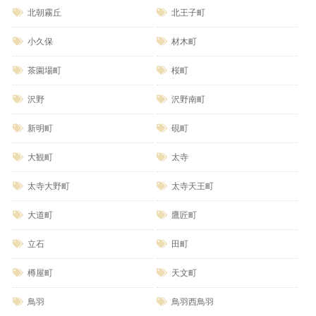
北朝霧丘
北王子町
小久保
材木町
茶園場町
桜町
沢野
沢野南町
新明町
硯町
大観町
太寺
太寺大野町
太寺天王町
大道町
鷹匠町
立石
田町
樽屋町
天文町
鳥羽
鳥羽西鳥羽