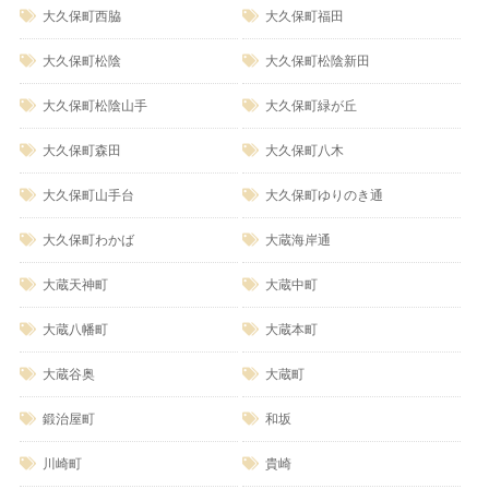
大久保町西脇
大久保町福田
大久保町松陰
大久保町松陰新田
大久保町松陰山手
大久保町緑が丘
大久保町森田
大久保町八木
大久保町山手台
大久保町ゆりのき通
大久保町わかば
大蔵海岸通
大蔵天神町
大蔵中町
大蔵八幡町
大蔵本町
大蔵谷奥
大蔵町
鍛治屋町
和坂
川崎町
貴崎