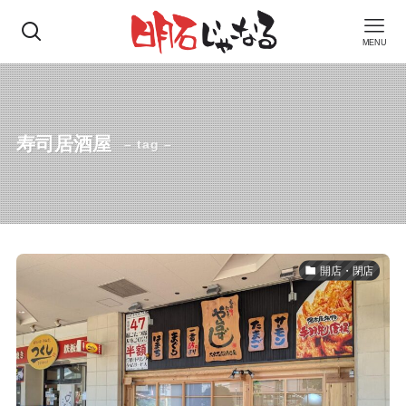
MENU
寿司居酒屋
– tag –
開店・閉店