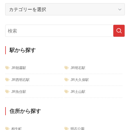
イ
カ
ブ
テ
ゴ
リ
ー
駅から探す
JR朝霧駅
JR明石駅
JR西明石駅
JR大久保駅
JR魚住駅
JR土山駅
住所から探す
相生町
明石公園