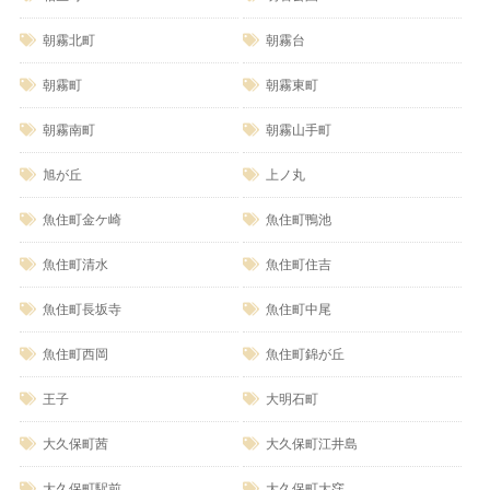
朝霧北町
朝霧台
朝霧町
朝霧東町
朝霧南町
朝霧山手町
旭が丘
上ノ丸
魚住町金ケ崎
魚住町鴨池
魚住町清水
魚住町住吉
魚住町長坂寺
魚住町中尾
魚住町西岡
魚住町錦が丘
王子
大明石町
大久保町茜
大久保町江井島
大久保町駅前
大久保町大窪