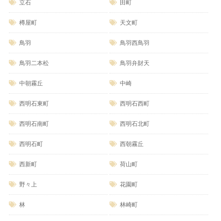
立石
田町
樽屋町
天文町
鳥羽
鳥羽西鳥羽
鳥羽二本松
鳥羽弁財天
中朝霧丘
中崎
西明石東町
西明石西町
西明石南町
西明石北町
西明石町
西朝霧丘
西新町
荷山町
野々上
花園町
林
林崎町