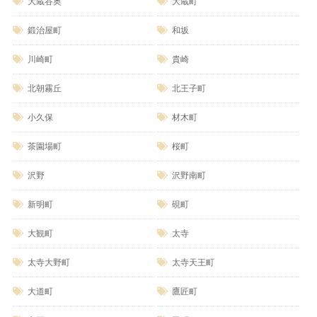
大蔵谷奥
大蔵町
鍛治屋町
和坂
川崎町
貴崎
北朝霧丘
北王子町
小久保
材木町
茶園場町
桜町
沢野
沢野南町
新明町
硯町
大観町
太寺
太寺大野町
太寺天王町
大道町
鷹匠町