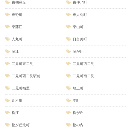
東朝霧丘
東仲ノ町
東野町
東人丸町
東藤江
東山町
人丸町
日富美町
藤江
藤が丘
二見町東二見
二見町西二見
二見町西二見駅前
二見町南二見
二見町福里
船上町
別所町
本町
松江
松が丘
松が丘北町
松の内