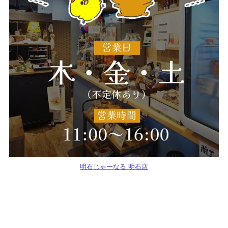
明石じゃーなる 明石店