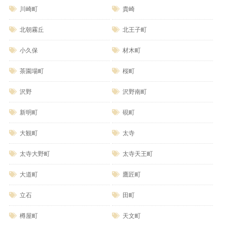
川崎町
貴崎
北朝霧丘
北王子町
小久保
材木町
茶園場町
桜町
沢野
沢野南町
新明町
硯町
大観町
太寺
太寺大野町
太寺天王町
大道町
鷹匠町
立石
田町
樽屋町
天文町