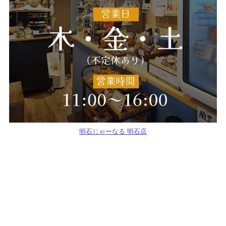
明石じゃーなる 明石店