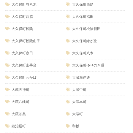
大久保町谷八木
大久保町西島
大久保町西脇
大久保町福田
大久保町松陰
大久保町松陰新田
大久保町松陰山手
大久保町緑が丘
大久保町森田
大久保町八木
大久保町山手台
大久保町ゆりのき通
大久保町わかば
大蔵海岸通
大蔵天神町
大蔵中町
大蔵八幡町
大蔵本町
大蔵谷奥
大蔵町
鍛治屋町
和坂