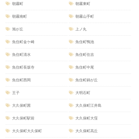
朝霧町
朝霧東町
朝霧南町
朝霧山手町
旭が丘
上ノ丸
魚住町金ケ崎
魚住町鴨池
魚住町清水
魚住町住吉
魚住町長坂寺
魚住町中尾
魚住町西岡
魚住町錦が丘
王子
大明石町
大久保町茜
大久保町江井島
大久保町駅前
大久保町大窪
大久保町大久保町
大久保町高丘