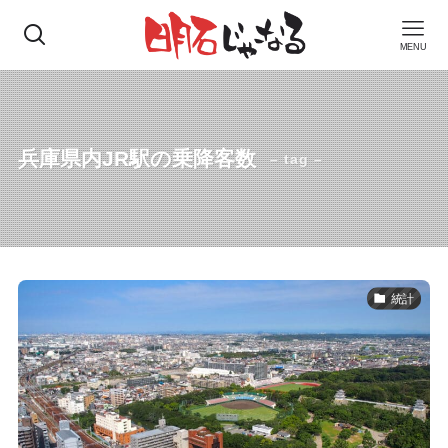
MENU
兵庫県内JR駅の乗降客数
– tag –
統計