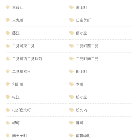
東藤江
東山町
人丸町
日富美町
藤江
藤が丘
二見町東二見
二見町西二見
二見町西二見駅前
二見町南二見
二見町福里
船上町
別所町
本町
松江
松が丘
松が丘北町
松の内
岬町
港町
南王子町
南貴崎町