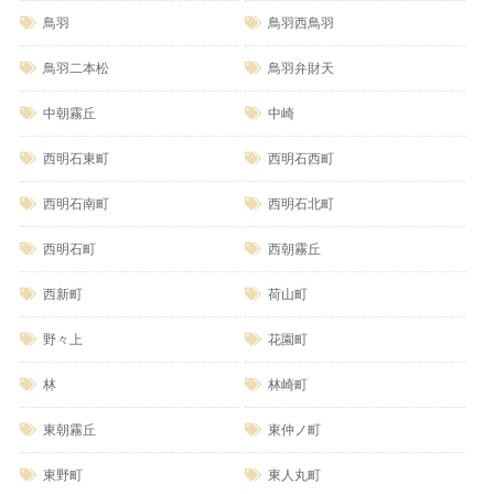
鳥羽
鳥羽西鳥羽
鳥羽二本松
鳥羽弁財天
中朝霧丘
中崎
西明石東町
西明石西町
西明石南町
西明石北町
西明石町
西朝霧丘
西新町
荷山町
野々上
花園町
林
林崎町
東朝霧丘
東仲ノ町
東野町
東人丸町