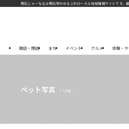
明石じゃーなるは明石市のゆるふわローカル地域情報サイトです。
開店・閉店
まち
イベント
グルメ
体験・や
ペット写真
– tag –