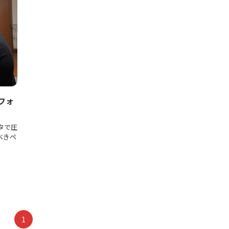
フォ
タで圧
べきペ
1