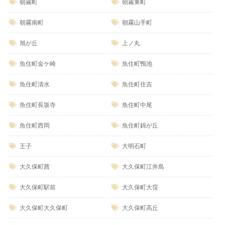
朝霧町
朝霧東町
朝霧南町
朝霧山手町
旭が丘
上ノ丸
魚住町金ケ崎
魚住町鴨池
魚住町清水
魚住町住吉
魚住町長坂寺
魚住町中尾
魚住町西岡
魚住町錦が丘
王子
大明石町
大久保町茜
大久保町江井島
大久保町駅前
大久保町大窪
大久保町大久保町
大久保町高丘