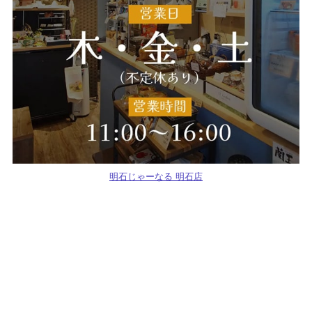
明石じゃーなる 明石店