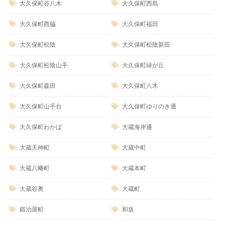
大久保町谷八木
大久保町西島
大久保町西脇
大久保町福田
大久保町松陰
大久保町松陰新田
大久保町松陰山手
大久保町緑が丘
大久保町森田
大久保町八木
大久保町山手台
大久保町ゆりのき通
大久保町わかば
大蔵海岸通
大蔵天神町
大蔵中町
大蔵八幡町
大蔵本町
大蔵谷奥
大蔵町
鍛治屋町
和坂