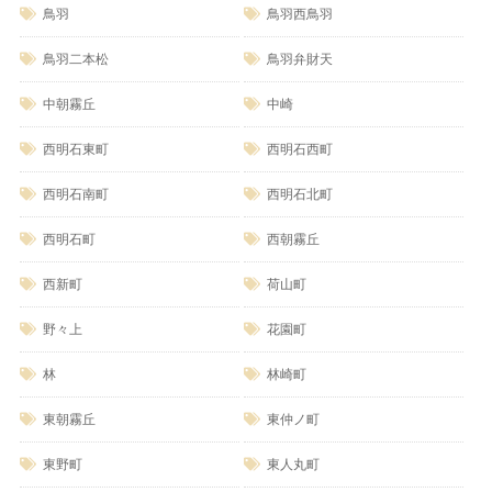
鳥羽
鳥羽西鳥羽
鳥羽二本松
鳥羽弁財天
中朝霧丘
中崎
西明石東町
西明石西町
西明石南町
西明石北町
西明石町
西朝霧丘
西新町
荷山町
野々上
花園町
林
林崎町
東朝霧丘
東仲ノ町
東野町
東人丸町