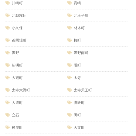
川崎町
貴崎
北朝霧丘
北王子町
小久保
材木町
茶園場町
桜町
沢野
沢野南町
新明町
硯町
大観町
太寺
太寺大野町
太寺天王町
大道町
鷹匠町
立石
田町
樽屋町
天文町