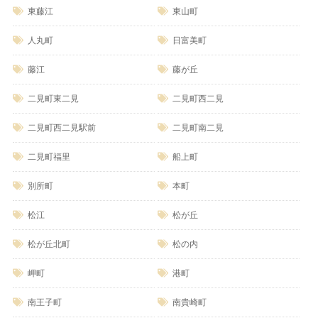
東藤江
東山町
人丸町
日富美町
藤江
藤が丘
二見町東二見
二見町西二見
二見町西二見駅前
二見町南二見
二見町福里
船上町
別所町
本町
松江
松が丘
松が丘北町
松の内
岬町
港町
南王子町
南貴崎町