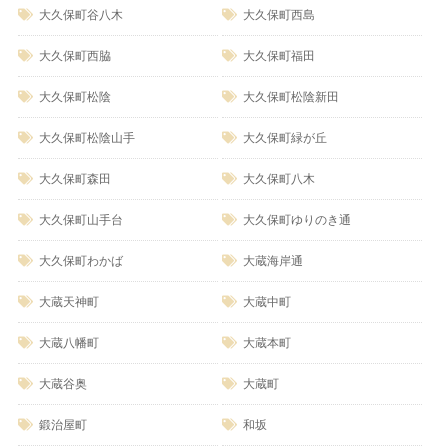
大久保町谷八木
大久保町西島
大久保町西脇
大久保町福田
大久保町松陰
大久保町松陰新田
大久保町松陰山手
大久保町緑が丘
大久保町森田
大久保町八木
大久保町山手台
大久保町ゆりのき通
大久保町わかば
大蔵海岸通
大蔵天神町
大蔵中町
大蔵八幡町
大蔵本町
大蔵谷奥
大蔵町
鍛治屋町
和坂