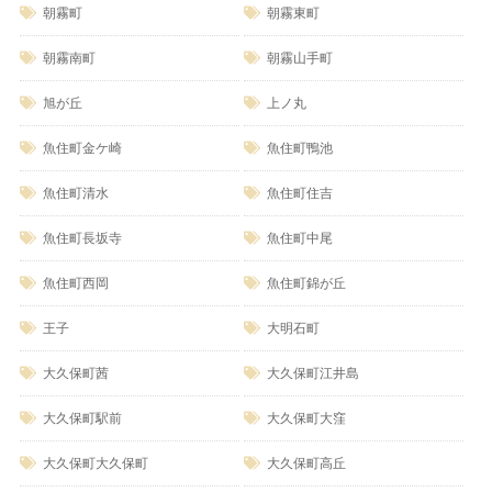
朝霧町
朝霧東町
朝霧南町
朝霧山手町
旭が丘
上ノ丸
魚住町金ケ崎
魚住町鴨池
魚住町清水
魚住町住吉
魚住町長坂寺
魚住町中尾
魚住町西岡
魚住町錦が丘
王子
大明石町
大久保町茜
大久保町江井島
大久保町駅前
大久保町大窪
大久保町大久保町
大久保町高丘