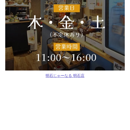
明石じゃーなる 明石店