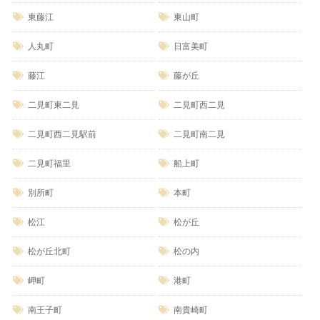
東藤江
東山町
人丸町
日富美町
藤江
藤が丘
二見町東二見
二見町西二見
二見町西二見駅前
二見町南二見
二見町福里
船上町
別所町
本町
松江
松が丘
松が丘北町
松の内
岬町
港町
南王子町
南貴崎町