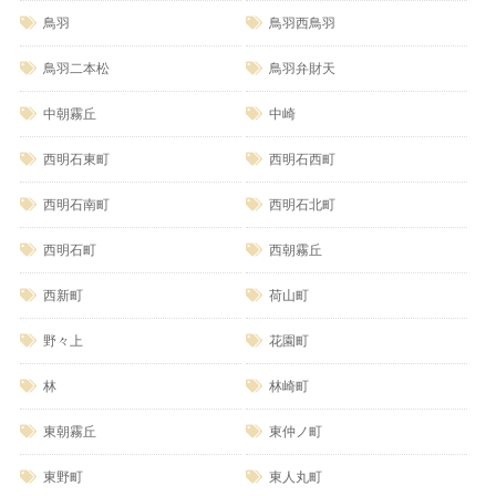
鳥羽
鳥羽西鳥羽
鳥羽二本松
鳥羽弁財天
中朝霧丘
中崎
西明石東町
西明石西町
西明石南町
西明石北町
西明石町
西朝霧丘
西新町
荷山町
野々上
花園町
林
林崎町
東朝霧丘
東仲ノ町
東野町
東人丸町