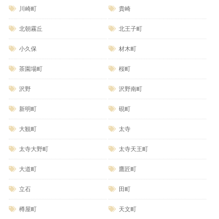
川崎町
貴崎
北朝霧丘
北王子町
小久保
材木町
茶園場町
桜町
沢野
沢野南町
新明町
硯町
大観町
太寺
太寺大野町
太寺天王町
大道町
鷹匠町
立石
田町
樽屋町
天文町