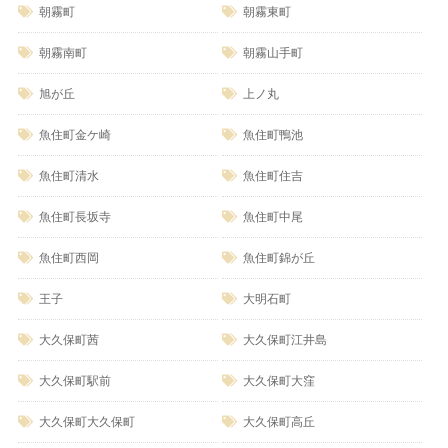
朝霧町
朝霧東町
朝霧南町
朝霧山手町
旭が丘
上ノ丸
魚住町金ケ崎
魚住町鴨池
魚住町清水
魚住町住吉
魚住町長坂寺
魚住町中尾
魚住町西岡
魚住町錦が丘
王子
大明石町
大久保町茜
大久保町江井島
大久保町駅前
大久保町大窪
大久保町大久保町
大久保町高丘