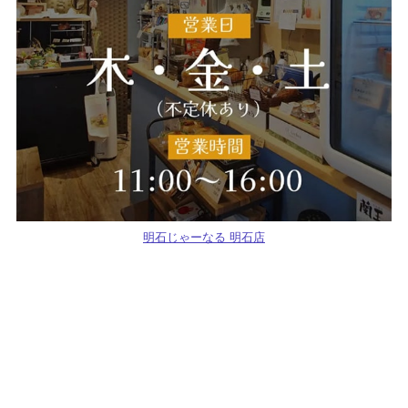
明石じゃーなる 明石店