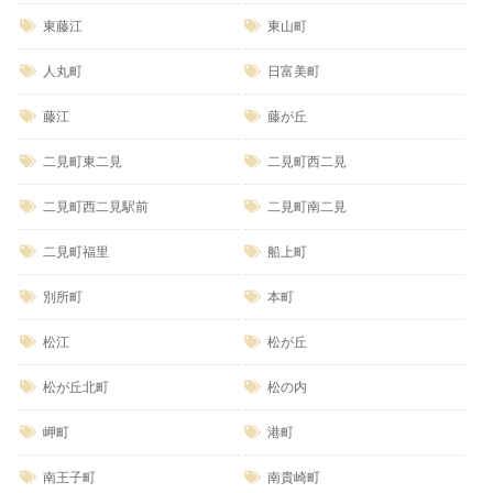
東藤江
東山町
人丸町
日富美町
藤江
藤が丘
二見町東二見
二見町西二見
二見町西二見駅前
二見町南二見
二見町福里
船上町
別所町
本町
松江
松が丘
松が丘北町
松の内
岬町
港町
南王子町
南貴崎町