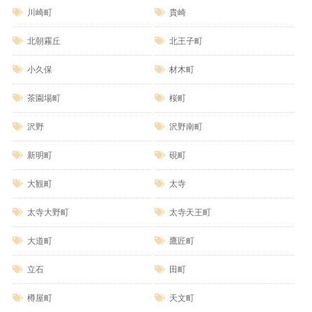
川崎町
貴崎
北朝霧丘
北王子町
小久保
材木町
茶園場町
桜町
沢野
沢野南町
新明町
硯町
大観町
太寺
太寺大野町
太寺天王町
大道町
鷹匠町
立石
田町
樽屋町
天文町