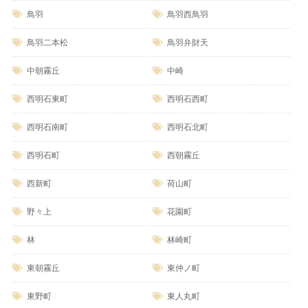
鳥羽
鳥羽西鳥羽
鳥羽二本松
鳥羽弁財天
中朝霧丘
中崎
西明石東町
西明石西町
西明石南町
西明石北町
西明石町
西朝霧丘
西新町
荷山町
野々上
花園町
林
林崎町
東朝霧丘
東仲ノ町
東野町
東人丸町