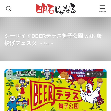
MENU
シーサイドBEERテラス舞子公園 with 唐
揚げフェスタ
– tag –
イベント