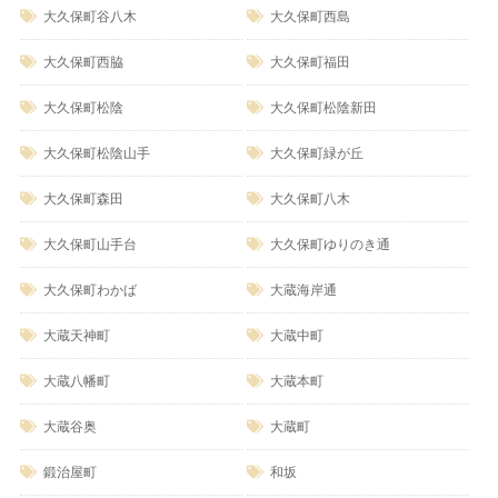
大久保町谷八木
大久保町西島
大久保町西脇
大久保町福田
大久保町松陰
大久保町松陰新田
大久保町松陰山手
大久保町緑が丘
大久保町森田
大久保町八木
大久保町山手台
大久保町ゆりのき通
大久保町わかば
大蔵海岸通
大蔵天神町
大蔵中町
大蔵八幡町
大蔵本町
大蔵谷奥
大蔵町
鍛治屋町
和坂