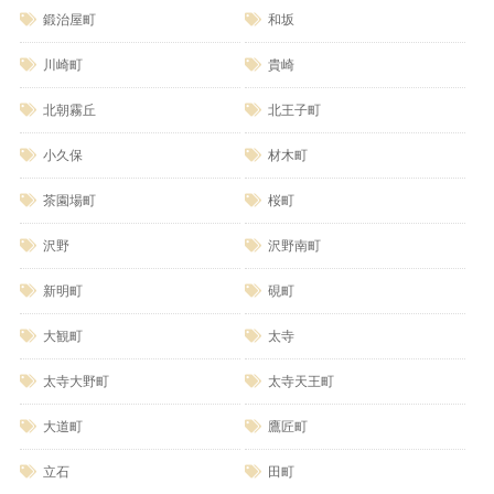
鍛治屋町
和坂
川崎町
貴崎
北朝霧丘
北王子町
小久保
材木町
茶園場町
桜町
沢野
沢野南町
新明町
硯町
大観町
太寺
太寺大野町
太寺天王町
大道町
鷹匠町
立石
田町