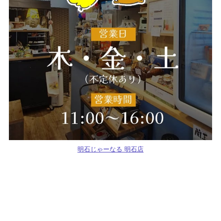
明石じゃーなる 明石店