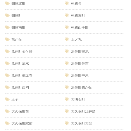
朝霧北町
朝霧台
朝霧町
朝霧東町
朝霧南町
朝霧山手町
旭が丘
上ノ丸
魚住町金ケ崎
魚住町鴨池
魚住町清水
魚住町住吉
魚住町長坂寺
魚住町中尾
魚住町西岡
魚住町錦が丘
王子
大明石町
大久保町茜
大久保町江井島
大久保町駅前
大久保町大窪