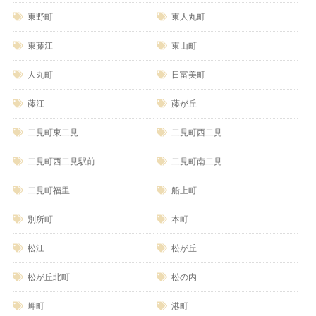
東野町
東人丸町
東藤江
東山町
人丸町
日富美町
藤江
藤が丘
二見町東二見
二見町西二見
二見町西二見駅前
二見町南二見
二見町福里
船上町
別所町
本町
松江
松が丘
松が丘北町
松の内
岬町
港町