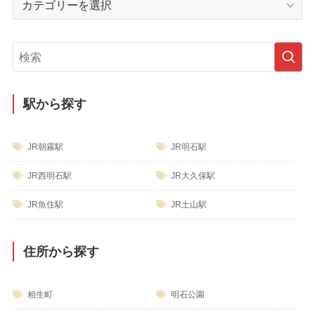
ブ
テ
ゴ
リ
ー
駅から探す
JR朝霧駅
JR明石駅
JR西明石駅
JR大久保駅
JR魚住駅
JR土山駅
住所から探す
相生町
明石公園