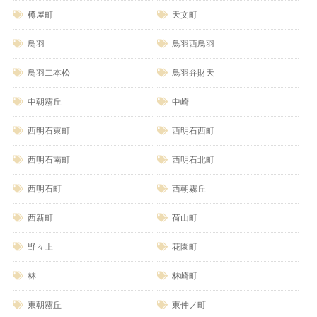
樽屋町
天文町
鳥羽
鳥羽西鳥羽
鳥羽二本松
鳥羽弁財天
中朝霧丘
中崎
西明石東町
西明石西町
西明石南町
西明石北町
西明石町
西朝霧丘
西新町
荷山町
野々上
花園町
林
林崎町
東朝霧丘
東仲ノ町