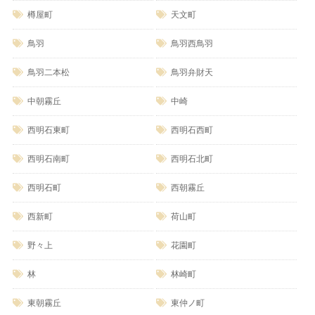
樽屋町
天文町
鳥羽
鳥羽西鳥羽
鳥羽二本松
鳥羽弁財天
中朝霧丘
中崎
西明石東町
西明石西町
西明石南町
西明石北町
西明石町
西朝霧丘
西新町
荷山町
野々上
花園町
林
林崎町
東朝霧丘
東仲ノ町