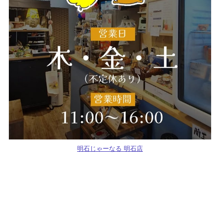
明石じゃーなる 明石店