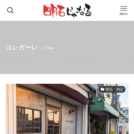
MENU
コレガーレ
– tag –
開店・閉店