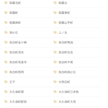
朝霧北町
朝霧台
朝霧町
朝霧東町
朝霧南町
朝霧山手町
旭が丘
上ノ丸
魚住町金ケ崎
魚住町鴨池
魚住町清水
魚住町住吉
魚住町長坂寺
魚住町中尾
魚住町西岡
魚住町錦が丘
王子
大明石町
大久保町茜
大久保町江井島
大久保町駅前
大久保町大窪