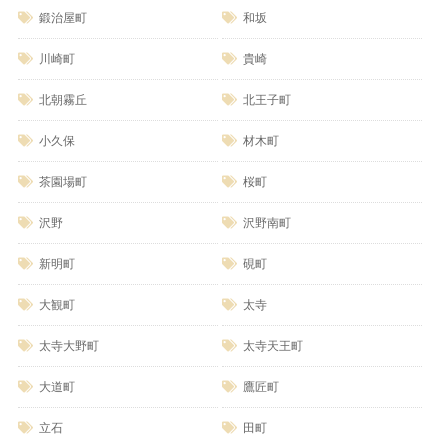
鍛治屋町
和坂
川崎町
貴崎
北朝霧丘
北王子町
小久保
材木町
茶園場町
桜町
沢野
沢野南町
新明町
硯町
大観町
太寺
太寺大野町
太寺天王町
大道町
鷹匠町
立石
田町