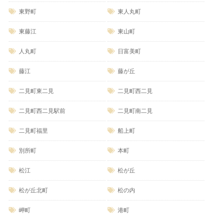
東野町
東人丸町
東藤江
東山町
人丸町
日富美町
藤江
藤が丘
二見町東二見
二見町西二見
二見町西二見駅前
二見町南二見
二見町福里
船上町
別所町
本町
松江
松が丘
松が丘北町
松の内
岬町
港町