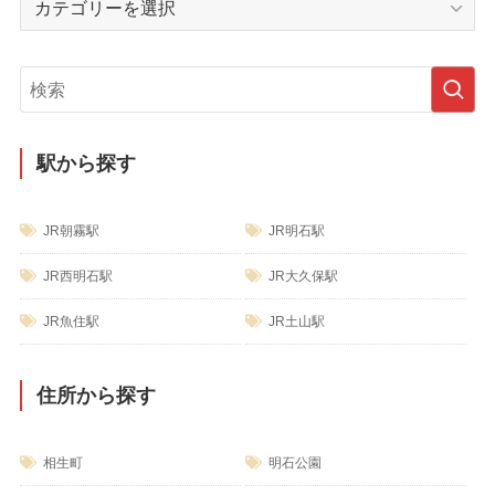
ブ
テ
ゴ
リ
ー
駅から探す
JR朝霧駅
JR明石駅
JR西明石駅
JR大久保駅
JR魚住駅
JR土山駅
住所から探す
相生町
明石公園