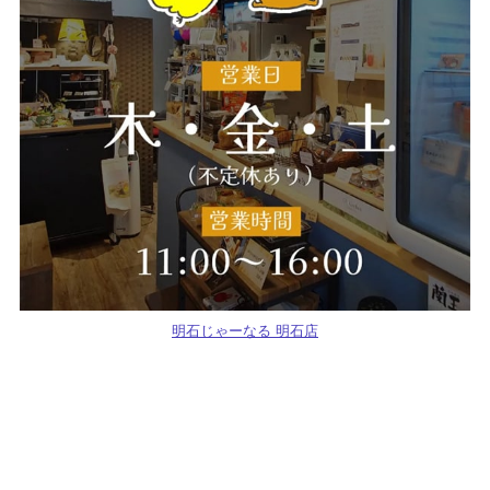
明石じゃーなる 明石店