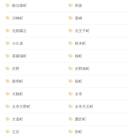
鍛治屋町
和坂
川崎町
貴崎
北朝霧丘
北王子町
小久保
材木町
茶園場町
桜町
沢野
沢野南町
新明町
硯町
大観町
太寺
太寺大野町
太寺天王町
大道町
鷹匠町
立石
田町