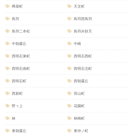
樽屋町
天文町
鳥羽
鳥羽西鳥羽
鳥羽二本松
鳥羽弁財天
中朝霧丘
中崎
西明石東町
西明石西町
西明石南町
西明石北町
西明石町
西朝霧丘
西新町
荷山町
野々上
花園町
林
林崎町
東朝霧丘
東仲ノ町