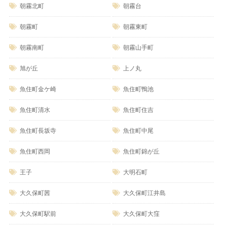
朝霧北町
朝霧台
朝霧町
朝霧東町
朝霧南町
朝霧山手町
旭が丘
上ノ丸
魚住町金ケ崎
魚住町鴨池
魚住町清水
魚住町住吉
魚住町長坂寺
魚住町中尾
魚住町西岡
魚住町錦が丘
王子
大明石町
大久保町茜
大久保町江井島
大久保町駅前
大久保町大窪