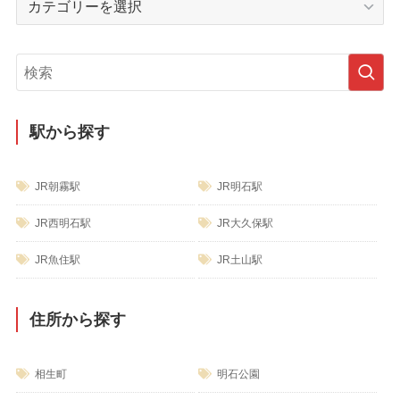
ブ
テ
ゴ
リ
ー
駅から探す
JR朝霧駅
JR明石駅
JR西明石駅
JR大久保駅
JR魚住駅
JR土山駅
住所から探す
相生町
明石公園