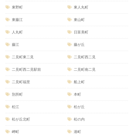
東野町
東人丸町
東藤江
東山町
人丸町
日富美町
藤江
藤が丘
二見町東二見
二見町西二見
二見町西二見駅前
二見町南二見
二見町福里
船上町
別所町
本町
松江
松が丘
松が丘北町
松の内
岬町
港町