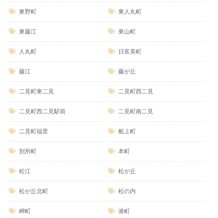
東野町
東人丸町
東藤江
東山町
人丸町
日富美町
藤江
藤が丘
二見町東二見
二見町西二見
二見町西二見駅前
二見町南二見
二見町福里
船上町
別所町
本町
松江
松が丘
松が丘北町
松の内
岬町
港町