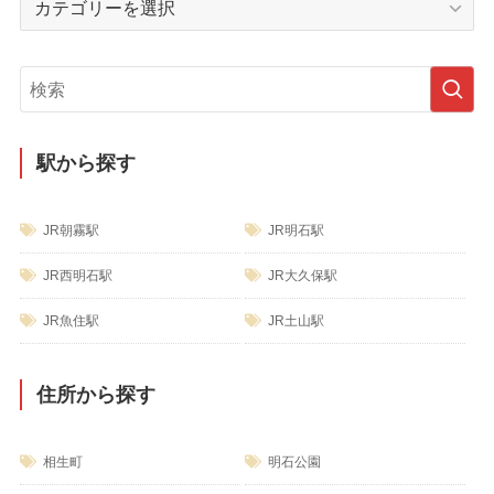
ブ
テ
ゴ
リ
ー
駅から探す
JR朝霧駅
JR明石駅
JR西明石駅
JR大久保駅
JR魚住駅
JR土山駅
住所から探す
相生町
明石公園