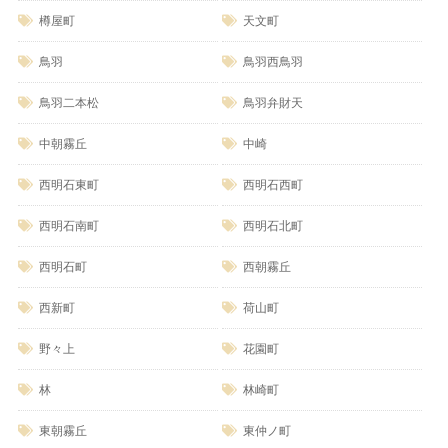
樽屋町
天文町
鳥羽
鳥羽西鳥羽
鳥羽二本松
鳥羽弁財天
中朝霧丘
中崎
西明石東町
西明石西町
西明石南町
西明石北町
西明石町
西朝霧丘
西新町
荷山町
野々上
花園町
林
林崎町
東朝霧丘
東仲ノ町