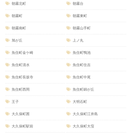
朝霧北町
朝霧台
朝霧町
朝霧東町
朝霧南町
朝霧山手町
旭が丘
上ノ丸
魚住町金ケ崎
魚住町鴨池
魚住町清水
魚住町住吉
魚住町長坂寺
魚住町中尾
魚住町西岡
魚住町錦が丘
王子
大明石町
大久保町茜
大久保町江井島
大久保町駅前
大久保町大窪