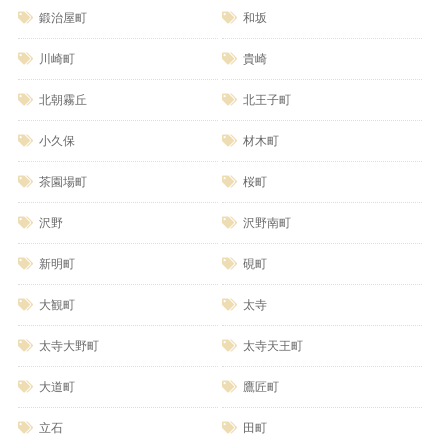
鍛治屋町
和坂
川崎町
貴崎
北朝霧丘
北王子町
小久保
材木町
茶園場町
桜町
沢野
沢野南町
新明町
硯町
大観町
太寺
太寺大野町
太寺天王町
大道町
鷹匠町
立石
田町