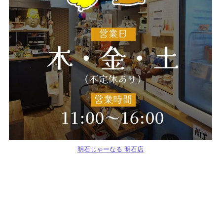
明石じゃーなる 明石店