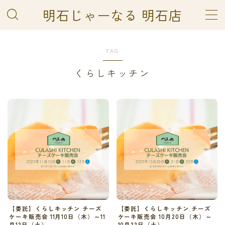
明石じゃーなる 明石店
MENU
TOP
TAG
あかしのよみば
くらしキッチン
サンプルページ
プライバシーポリシー
利用規約／特定商取引法に基づく表記
明石じゃーなる 明石店
明石じゃーなるマルシェ
有料記事の決済完了ページ
運営者情報
【委託】くらしキッチン チーズ
【委託】くらしキッチン チーズ
ケーキ販売会 11月10日（木）～11
ケーキ販売会 10月20日（木）～
月12日（土）
10月22日（土）